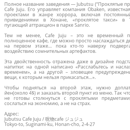
Полное название заведения — Jubutsu (“Проклятые пр
Cafe Juju. Его управляет компания Obaken, известна
проектами в жанре хоррора, включая постоянн
привидениями в Хонане, «проклятое такси» в 
пугающий аттракцион в парке Sanrio.
Тем не менее, Cafe Juju – это не временный п
полноценное кафе, где можно просто наслаждаться д
на первом этаже… пока кто-то наверху подверг
воздействию сомнительных артефактов.
Эта двойственность отражена даже в дизайне подст
напитки: на одной написано «Расслабьтесь и насла
временем», а на другой – зловещее предупреждени
вещи, к которым нельзя прикасаться…».
Чтобы подняться на второй этаж, нужно допла
йен(около 4$) и заказать второй пункт из меню. Так чт
не готовы столкнуться с проклятыми предметам
сослаться на экономию, а не на страх.
Адрес:
Jubutsu Cafe Juju / 呪物cafe ジュジュ
Tokyo-to, Suginami-ku, Honan-cho, 2-4-27