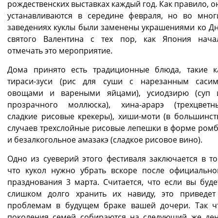
рождественских выставках каждый год. Как правило, о
устанавливаются в середине февраля, но во мног
заведениях куклы были заменены украшениями ко Д
святого Валентина с тех пор, как Япония нача
отмечать это мероприятие.
Дома принято есть традиционные блюда, такие к
тираси-зуси (рис для суши с нарезанным сасим
овощами и вареными яйцами), усиодзирю (суп 
прозрачного моллюска), хина-арарэ (трехцветн
сладкие рисовые крекеры), хиши-моти (в большинст
случаев трехслойные рисовые лепешки в форме ромб
и безалкогольное амазакэ (сладкое рисовое вино).
Одно из суеверий этого фестиваля заключается в то
что кукол нужно убрать вскоре после официально
празднования 3 марта. Считается, что если вы буде
слишком долго хранить их навиду, это приведет
проблемам в будущем браке вашей дочери. Так ч
поколения семей собираются на следующий же ден