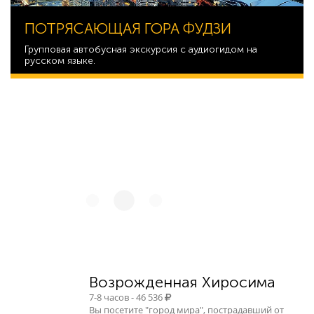
ПОТРЯСАЮЩАЯ ГОРА ФУДЗИ
Групповая автобусная экскурсия с аудиогидом на
русском языке.
10 303
Возрожденная Хиросима
7-8 часов - 46 536
Вы посетите "город мира", пострадавший от