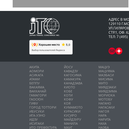
АДРЕС В М
129110 Г.М
УЛ.ГИЛЯРОВ
СТР.1, ОФ. 6
ТЕЛ: 7 (495)
АКИТА
ЙОСУ
МАЦУЭ
АОМОРИ
КАВАДЗУ
МАЦУЯМА
АСИКАГА
КАГОСИМА
МАЭБАСИ
АТАМИ
КАМАКУРА
МИСИМА
БЕППУ
КАНАДЗАВА
МИТО
ВАКАЯМА
КИОТО
МИЯДЗАКИ
ВАККАНАЙ
КОБЕ
МИЯДЗИМА
ГАМАГОРИ
КОТИ
МОРИОКА
ГАОСЮН
КОФУ
МОТОБУ
ГИФУ
КОЯ
НАГАНО
ГОРОД ТОТТОРИ
КУМАМОТО
НАГАСАКИ
ИБУСУКИ
КУРАСИКИ
НАГОЯ
ИГА-УЭНО
КУСИРО
НАРА
ИДЗУ
МАЙДЗУРУ
НАРИТА
ИСИГАКИ
МАНИЛА
НАХА
ИТО ПРЕФЕКТУРА
МАУГ
НАЭБА