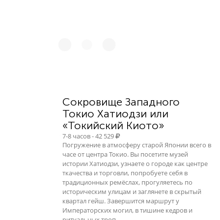
Сокровище Западного
Токио Хатиодзи или
«Токийский Киото»
7-8 часов - 42 529
Погружение в атмосферу старой Японии всего в
часе от центра Токио. Вы посетите музей
истории Хатиодзи, узнаете о городе как центре
ткачества и торговли, попробуете себя в
традиционных ремёслах, прогуляетесь по
историческим улицам и заглянете в скрытый
квартал гейш. Завершится маршрут у
Императорских могил, в тишине кедров и
ритуальных троп.