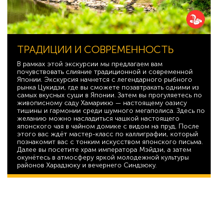
ТРАДИЦИИ И СОВРЕМЕННОСТЬ
В рамках этой экскурсии мы предлагаем вам
почувствовать слияние традиционной и современной
Японии. Экскурсия начнется с легендарного рыбного
рынка Цукидзи, где вы сможете позавтракать одними из
самых вкусных суши в Японии. Затем вы прогуляетесь по
живописному саду Хамарикю — настоящему оазису
тишины и гармонии среди шумного мегаполиса. Здесь по
желанию можно насладиться чашкой настоящего
японского чая в чайном домике с видом на пруд. После
этого вас ждёт мастер-класс по каллиграфии, который
познакомит вас с тонким искусством японского письма.
Далее вы посетите храм императора Мэйдзи, а затем
окунётесь в атмосферу яркой молодежной культуры
районов Харадзюку и вечернего Синдзюку.
44 819