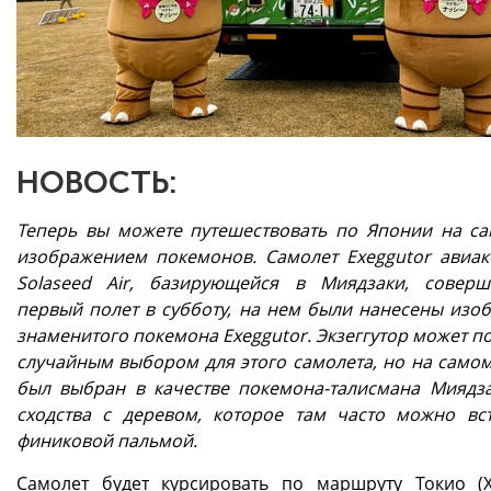
НОВОСТЬ:
Теперь вы можете путешествовать по Японии на са
изображением покемонов. Самолет Exeggutor авиа
Solaseed Air, базирующейся в Миядзаки, совер
первый полет в субботу, на нем были нанесены изо
знаменитого покемона Exeggutor. Экзеггутор может п
случайным выбором для этого самолета, но на самом
был выбран в качестве покемона-талисмана Миядза
сходства с деревом, которое там часто можно вст
финиковой пальмой.
Самолет будет курсировать по маршруту Токио (Х