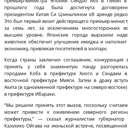
премьер-министра Японии Синдзо Абэ в Пекин в
прошлого года была достигнута договорен
президентом Китая Си Цзиньпином об аренде редко
Это был первый визит действующего премьер-минист
за семь лет, за исключением многосторонних в
высшем уровне. Японские города выразили наде
животное обеспечит улучшение имиджа и наполнит
экономику, привлекая посетителей в зоопарк.
Когда страны заключил соглашение, конкуренция 
принять у себя знаменитую панду разгорелас
городами Кобэ в префектуре Хиого и Сэндаем в
восточной префектуре Мияги. Затем в драку вступ
Акита (в одноименной префектуре на северо-востоке)
в префектуре Ибараки.
“Мы решили принять этот вызов, поскольку считаем,
может привести к оживлению северного регион
префектуры,” — сказал журналистам губернатор
Казухико Ойгава на июньской встрече, посвященной