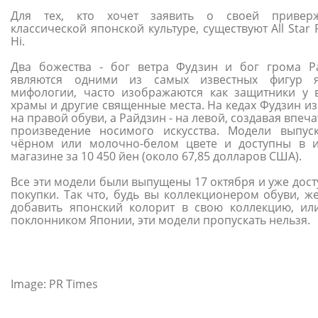
Для тех, кто хочет заявить о своей приверж
классической японской культуре, существуют All Star Fu
Hi.
Два божества - бог ветра Фудзин и бог грома Р
являются одними из самых известных фигур я
мифологии, часто изображаются как защитники у 
храмы и другие священные места. На кедах Фудзин и
на правой обуви, а Райдзин - на левой, создавая впе
произведение носимого искусства. Модели выпус
чёрном или молочно-белом цвете и доступны в и
магазине за 10 450 йен (около 67,85 долларов США).
Все эти модели были выпущены 17 октября и уже дост
покупки. Так что, будь вы коллекционером обуви, 
добавить японский колорит в свою коллекцию, ил
поклонником Японии, эти модели пропускать нельзя.
Image: PR Times