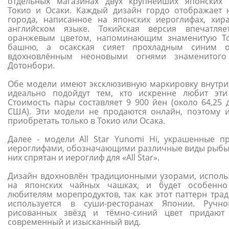
отдельных магазинах двух крупнейших японских 
Токио и Осаки. Каждый дизайн гордо отображает 
города, написанное на японских иероглифах, хир
английском языке. Токийская версия впечатля
оранжевым цветом, напоминающим знаменитую Т
башню, а осакская сияет прохладным синим от
вдохновлённым неоновыми огнями знаменитого
Дотонбори.
Обе модели имеют эксклюзивную маркировку внутри
идеально подойдут тем, кто искренне любит эти
Стоимость пары составляет 9 900 йен (около 64,25 
США). Эти модели не продаются онлайн, поэтому 
приобретать только в Токио или Осака.
Далее - модели All Star Yunomi Hi, украшенные п
иероглифами, обозначающими различные виды рыбы,
них спрятан и иероглиф для «All Star».
Дизайн вдохновлён традиционными узорами, испол
на японских чайных чашках, и будет особенно
любителям морепродуктов, так как этот паттерн тра
используется в суши-ресторанах Японии. Ручн
рисованных звёзд и тёмно-синий цвет придают
современный и изысканный вид.