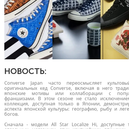
НОВОСТЬ:
Converse Japan часто переосмысляет культовы
оригинальных кед Converse, включая в него трад
японские мотивы или коллаборации с попу
франшизами. В этом сезоне не стало исключение
коллекция, доступная только в Японии, демонстри
аспекта японской культуры: географию, рыбу и лег
богов.
Сначала - модели All Star Localize Hi, доступные 