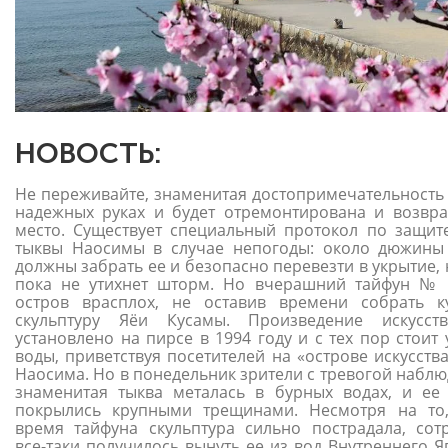
НОВОСТЬ:
Не переживайте, знаменитая достопримечательность 
надежных руках и будет отремонтирована и возвр
место. Существует специальный протокол по защит
тыквы Наосимы в случае непогоды: около дюжины
должны забрать ее и безопасно перевезти в укрытие,
пока не утихнет шторм. Но вчерашний тайфун № 
остров врасплох, не оставив времени собрать к
скульптуру Яёи Кусамы. Произведение искусст
установлено на пирсе в 1994 году и с тех пор стоит
воды, приветствуя посетителей на «острове искусств
Наосима. Но в понедельник зрители с тревогой наблю
знаменитая тыква металась в бурных водах, и ее
покрылись крупными трещинами. Несмотря на то
время тайфуна скульптура сильно пострадала, сот
все-таки получилось вынуть ее из вод Внутреннего Я