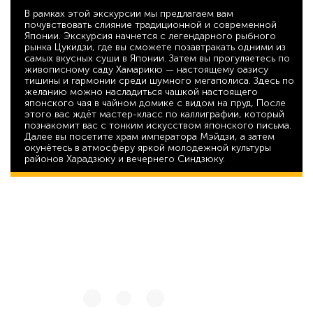
В рамках этой экскурсии мы предлагаем вам
почувствовать слияние традиционной и современной
Японии. Экскурсия начнется с легендарного рыбного
рынка Цукидзи, где вы сможете позавтракать одними из
самых вкусных суши в Японии. Затем вы прогуляетесь по
живописному саду Хамарикю — настоящему оазису
тишины и гармонии среди шумного мегаполиса. Здесь по
желанию можно насладиться чашкой настоящего
японского чая в чайном домике с видом на пруд. После
этого вас ждёт мастер-класс по каллиграфии, который
познакомит вас с тонким искусством японского письма.
Далее вы посетите храм императора Мэйдзи, а затем
окунётесь в атмосферу яркой молодежной культуры
районов Харадзюку и вечернего Синдзюку.
44 819