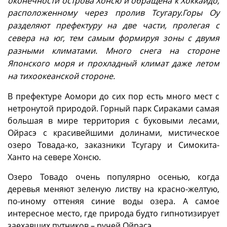
оконечности острова Хонсю и обращена к Хоккайдо,
расположенному через пролив Тсугару.
Горы Оу
разделяют префектуру на две части, пролегая с
севера на юг, тем самым формируя зоны с двумя
разными климатами. Много снега на стороне
Японского моря и прохладный климат даже летом
на тихоокеанской стороне.
В префектуре Аомори до сих пор есть много мест с
нетронутой природой. Горный парк Сираками самая
большая в мире территория с буковыми лесами,
Ойрасэ с красивейшими долинами, мистическое
озеро Товада-ко, заказники Тсугару и Симокита-
Ханто на севере Хонсю.
Озеро Товадо очень популярно осенью, когда
деревья меняют зеленую листву на красно-желтую,
по-иному оттеняя синие воды озера. А самое
интересное место, где природа будто гипнотизирует
заехавших путников – ручей Ойрасэ.