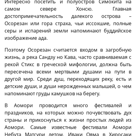
Интересно посетить и полуостров Симокита на
самом севере Хонсю. Главная
достопримечательность далекого острова –
Осорезан или гора страха, чьи иссохшие, полные
серы и испарений земли напоминают буддийское
изображение ада.
Поэтому Осорезан считается входом в загробную
жизнь, а река Сандзу но Кава, часто сравниваемая с
рекой Стикс в греческой мифологии, должна быть
пересечена всеми мертвыми душами на пути в
другой мир. Среди душ, переходящих реку, есть и
детские души, и души нерожденных малышей, о чем
напоминают груды камушков на берегу.
В Аомори проводится много фестивалей и
праздников, на которых можно почувствовать дух
страны и прикоснуться к жизни простых людей из
Аомори. Самые известные фестивали Аомори
Небута Матсури летом, Иваки Ояма в Хиросаки