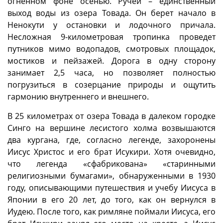
огненном фоне осенью. Ручей – единственный
выход воды из озера Товада. Он берет начало в
Ненокути у остановки и лодочного причала.
Несложная 9-километровая тропинка проведет
путников мимо водопадов, смотровых площадок,
мостиков и пейзажей. Дорога в одну сторону
занимает 2,5 часа, но позволяет полностью
погрузиться в созерцание природы и ощутить
гармонию внутреннего и внешнего.
В 25 километрах от озера Товада в далеком городке
Синго на вершине лесистого холма возвышаются
два кургана, где, согласно легенде, захоронены
Иисус Христос и его брат Исукири. Хотя очевидно,
что легенда «сфабрикована» «старинными
религиозными бумагами», обнаруженными в 1930
году, описывающими путешествия и учебу Иисуса в
Японии в его 20 лет, до того, как он вернулся в
Иудею. После того, как римляне поймали Иисуса, его