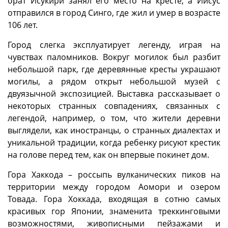
брат Исукири занял его место на кресте, а Иисус
отправился в город Синго, где жил и умер в возрасте
106 лет.
Город слегка эксплуатирует легенду, играя на
чувствах паломников. Вокруг могилок был разбит
небольшой парк, где деревянные кресты украшают
могилы, а рядом открыт небольшой музей с
двуязычной экспозицией. Выставка рассказывает о
некоторых странных совпадениях, связанных с
легендой, например, о том, что жители деревни
выглядели, как иностранцы, о странных диалектах и
уникальной традиции, когда ребенку рисуют крестик
на голове перед тем, как он впервые покинет дом.
Гора Хаккода – россыпь вулканических пиков на
территории между городом Аомори и озером
Товада. Гора Хоккада, входящая в сотню самых
красивых гор Японии, знаменита треккинговыми
возможностями, живописными пейзажами и