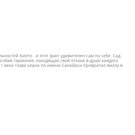
ностей Киото - и этот факт удивителен сам по себе. Сад
собая гармония, находящая свой отклик в душе каждого
1 веке глава клана по имени Санейоси превратил виллу в
 Дзен. Рёандзи сильно пострадал во время Войны годов
мператоров средневековой Японии - однако до реставрации
равителя.Что же касается самого сада камней - то история
одна из них не может предоставить неопровержимых
, участие в его строительстве принимал сам Соами -
 были мастера-садовники “каварамоно”. Имена двоих из них
странённый символический сюжет: тигрица с детенышами
ожил все постройки на территории святилища. Сад также
и и впервые опубликовал изображения сада камней в
тены, окружающие внутренний двор ходзё, несколько
 посмотретьНаибольший интерес у посетителей вызывает сад
Вся площадь сада покрыта слоем белого гравия - монахи
о зеленеют островки мха на белой глади песка. В этих
е более14. Говорят, 15-й камень нужно увидеть внутренним