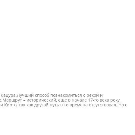
м Кацура.Лучший способ познакомиться с рекой и
Маршрут – исторический, еще в начале 17-го века реку
Киото, так как другой путь в те времена отсутствовал. Но с
бителей природы и созерцательного отдыха. Проплыть 16-
 по спокойной воде мимо камней с причудливыми формами, а
ло и отлично работают веслом-шестом. По пути туристов
го кальмара-гриль.Маршрут красив в любое время года.
ний и водная прохлада создают идеальную среду для
 виды на реку Ходзу с бирюзовой водой и на разноцветные