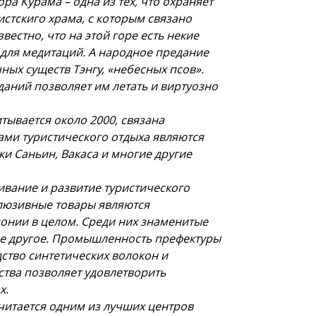
а Курама – одна из тех, что охраняет
истскиго храма, с которым связано
естно, что на этой горе есть некие
 для медитаций. А народное предание
ных существ Тэнгу, «небесных псов».
аний позволяет им летать и виртуозно
тывается около 2000, связана
ми туристического отдыха являются
и Саньин, Вакаса и многие другие
ивание и развитие туристического
клюзивные товары являются
онии в целом. Среди них знаменитые
гое другое. Промышленность префектуры
ство синтетических волокон и
ства позволяет удовлетворить
х.
читается одним из лучших центров