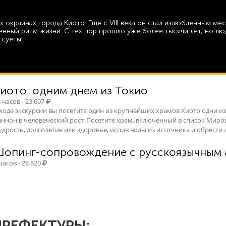
 окраинах города Киото. Еще с VIII века он стал излюбленным мес
енный ритм жизни. С тех пор прошло уже более тысячи лет, но лю
 суеты.
иото: одним днем из Токио
 часов - 23 697
 ходе экскурсии вы посетите один из крупнейших храмов Киото одни из
аннон в человеческий рост. Посетите храм, включённый в список Миро
удрость, долголетие или здоровье, испив воды из источника и обрест
опинг-сопровождение с русскоязычным 
часов - 28 620
РЕФЕКТУРЫ: