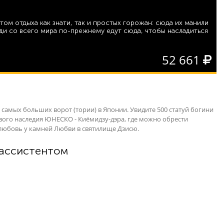
том отдыха как знати, так и простых горожан: сюда их манили
ди со всего мира по-прежнему едут сюда, чтобы насладиться
52 661
 самых больших ворот (тории) в Японии. Увидите 500 статуй богини
вого наследия ЮНЕСКО - Киёмидзу-дэра, где можно обрести
и любовь у камней Любви в святилище Дзисю.
ассистентом