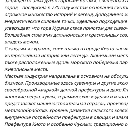
защищен от злых духов горными богами. Священная гор
город – послужила в 770 году местом основания синто
огромное множество историй и легенд. Доподлинно изв
энергетические силовые точки, идеально подходящие
утверждает, что гора Курама стала приютом для сказоч
Волшебная сила этих длинноносых и краснолицых созд
владеть мечом.
С каждым из храмов, коих только в городе Киото насчи
интереснейшая история или легенда. Любимыми места
также расположенные вдоль морского побережья парк
живописные места.
Местная индустрия направлена в основном на обслуж
бизнеса. Производимые здесь сувениры и другие экс
своеобразной «маркой» данной префектуры и даже Яп
японские веера, куклы, керамические изделия и мно
представляют машиностроительная отрасль, производ
металлообработка. Уровень развития сельского хозяй
внутренние потребности префектуры в овощах и злака
Префектура Киото и особенно Фусими, традиционно с