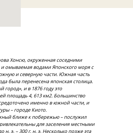
рова Хонсю, окруженная соседними
, и омываемая водами Японского моря с
 южную и северную части. Южная часть
юда была перенесена японская столица.
 город», и в 1876 году это
й площадь 4, 613 км2. Большинство
осредоточено именно в южной части, и
уры – городе Киото.
ажный ближе к побережью – послужил
 привлекательны для заселения местными
. э. – 300 г. н. э. Несколько позже эта