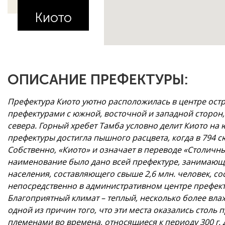
Киото
ОПИСАНИЕ ПРЕФЕКТУРЫ:
Префектура Киото уютно расположилась в центре ост
префектурами с южной, восточной и западной сторон
севера. Горный хребет Тамба условно делит Киото на
префектуры достигла пышного расцвета, когда в 794 с
Собственно, «Киото» и означает в переводе «Столичный
наименование было дано всей префектуре, занимающе
населения, составляющего свыше 2,6 млн. человек, с
непосредственно в административном центре префект
Благоприятный климат – теплый, несколько более вл
одной из причин того, что эти места оказались столь
племенами во времена, относящиеся к периоду 300 г. до н