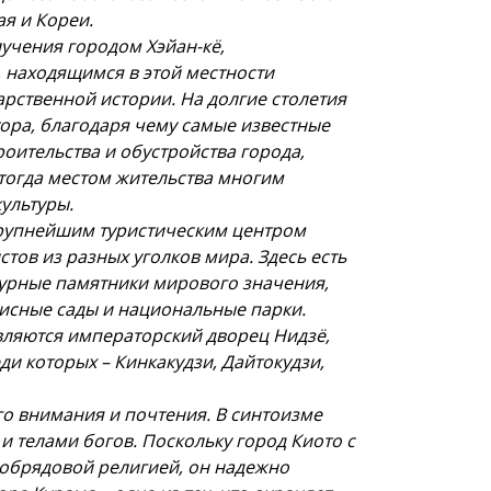
я и Кореи.
лучения городом Хэйан-кё,
, находящимся в этой местности
арственной истории. На долгие столетия
ора, благодаря чему самые известные
оительства и обустройства города,
 тогда местом жительства многим
ультуры.
крупнейшим туристическим центром
тов из разных уголков мира. Здесь есть
ьтурные памятники мирового значения,
писные сады и национальные парки.
вляются императорский дворец Нидзё,
и которых – Кинкакудзи, Дайтокудзи,
о внимания и почтения. В синтоизме
и телами богов. Поскольку город Киото с
й обрядовой религией, он надежно