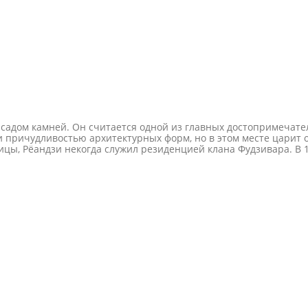
адом камней. Он считается одной из главных достопримечатель
причудливостью архитектурных форм, но в этом месте царит о
цы, Рёандзи некогда служил резиденцией клана Фудзивара. В 1
к новому хозяину, который передал храм под управление школе
последствии на территории святилища были захоронены семь и
ли возведены лишь в конце 19 века по особому указу нового п
еорий о первоначальном облике сада и его создателях, но ни 
ют на то, что сад Рёандзи появился в конце 15 века. Возможно
чёные считают, что сад появился в период Эдо, а его авторами
начально ландшафтная композиция представляла собой распро
6 были добавлены значительно позднее.В 1779 году пожар уничт
ы из-под руин. Мастер Акисато Рито руководил всеми работам
т так же, как и на гравюрах двухсотлетней давности, однако с
синой кипариса, возвращая исторический облик 15-го века.Что
андзи. Его длина составляет 25 метров, а ширина - около 10. 
куратные бороздки.В “сухом саду” нет крупных растений - тольк
андзи 15 валунов, но из любой точки открытой веранды видно н