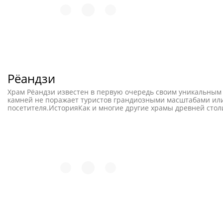
леса на соседних холмах.
Рёандзи
Храм Рёандзи известен в первую очередь своим уникальным с
камней не поражает туристов грандиозными масштабами или 
посетителя.ИсторияКак и многие другие храмы древней столи
буддийское святилище. В 1450 году земли Фудзивара отошли 
Онин, но был восстановлен наследниками клана Хосокава.В
Мэйдзи их могилы были практически заброшены. Мемориалы бы
его возникновения покрыта тайной. Существует множество т
исторических доказательств. Большинство источников указыва
легендарный мастер Дзен, погибший в 1525 году.Некоторые у
высечены на одном из камней - Котаро и Хикодзиро. Перво
пересекает озеро. В саду было установлено 9 валунов, ещё 
пришлось восстанавливать заново, извлекая замшелые валун
брошюре “Знаменитые сады: виды Киото”.Сегодня сад выгляди
изменились. В 1977 году вместо черепицы их покрыли древе
камней, расположенный во внутреннем дворике ходзё храма Рё
тщательно следят за его чистотой, ежедневно разравнивая ак
небольших “оазисах” установлены группы камней - всего в Рё