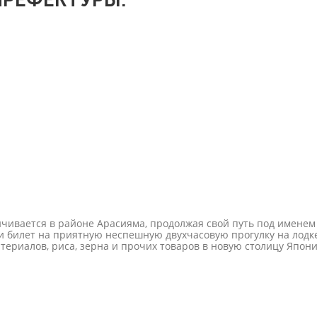
анчивается в районе Арасияма, продолжая свой путь под имене
билет на приятную неспешную двухчасовую прогулку на лодке.
ериалов, риса, зерна и прочих товаров в новую столицу Японии 
тельно как туристический.Прогулка идеально подходит для лю
-каноэ, управляемых опытными гребцами.Часть пути проходит
 не только здорово развлекают пассажиров, но и знают своё де
перекусить местными блюдами, в том числе отведать знаменито
евья осенью и цветущая сакура весной, пряные ароматы расте
 на поезде Сагано, из окон которого открываются потрясающие