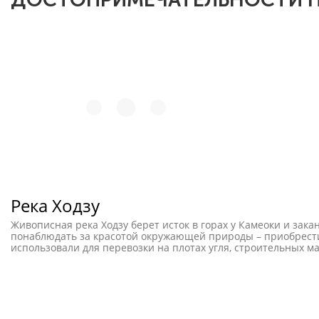
Река Ходзу
Живописная река Ходзу берет исток в горах у Камеоки и зак
понаблюдать за красотой окружающей природы – приобрести 
использовали для перевозки на плотах угля, строительных мат
развитием транспорта маршрут стал использоваться исключи
километровый маршрут предлагается на специальных лодках
часть - по порогам. Однако волноваться не стоит, лодочники
встречает плавучая лодка-кафе, где можно сытно и полезно 
Романтичная долина, живописный каньон, разноцветные дер
медитации и отдыха.Для полноты картины стоит прокатиться