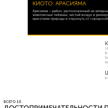
КИОТО: АРАСИЯМА
Арасияма – район, расположенный на западных
живописные пейзажи, чистый воздух и размер
красотами природы и отдохнуть от городской
К
13
В
К
м
Ш
8 
ВСЕГО 10
ДОСТОПРИМЕЧАТЕЛЬНОСТИ П