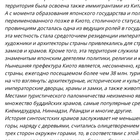
территория была освоена также иммигрантами из Кита
А с момента образования японского государства и по
переименованного позже в Киото, столичного статуса
провинциям досталась одна из ведущих ролей в госуд
эта местность стала средоточием резиденции императ
художники и архитекторы страны привлекались для стр
замков и храмов. Кроме того, эта территория служила
знаменитым японским деятелям политики, религии и к
Нынешняя префектура Киото является, несомненно, 
страны, ежегодно посещаемом более чем 38 млн. турис
на что взглянуть: архитектурные, исторические и кул
императорские дворцы, храмы и замки, а также живо
Местами туристического паломничества неизменно я
множество буддийских храмов, самые популярные сред
Киёмидзудэра, Ниннадзи, Рёандзи и многие другие.
История синтоистских храмов заслуживает не меньшег
горы, наряду с деревьями, считались олицетворением 
трех сторон окружен горами, то, в соответствии с это