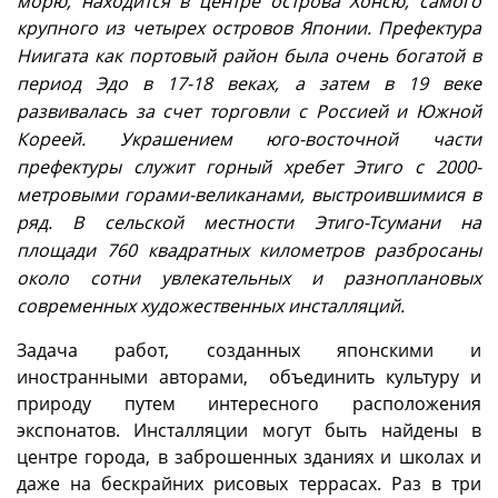
морю, находится в центре острова Хонсю, самого
крупного из четырех островов Японии.
Префектура
Ниигата как портовый район была очень богатой в
период Эдо в 17-18 веках, а затем в 19 веке
развивалась за счет торговли с Россией и Южной
Кореей.
Украшением юго-восточной части
префектуры служит горный хребет Этиго с 2000-
метровыми горами-великанами, выстроившимися в
ряд. В сельской местности Этиго-Тсумани на
площади 760 квадратных километров разбросаны
около сотни увлекательных и разноплановых
современных художественных инсталляций.
Задача работ, созданных японскими и
иностранными авторами, объединить культуру и
природу путем интересного расположения
экспонатов. Инсталляции могут быть найдены в
центре города, в заброшенных зданиях и школах и
даже на бескрайних рисовых террасах.
Раз в три