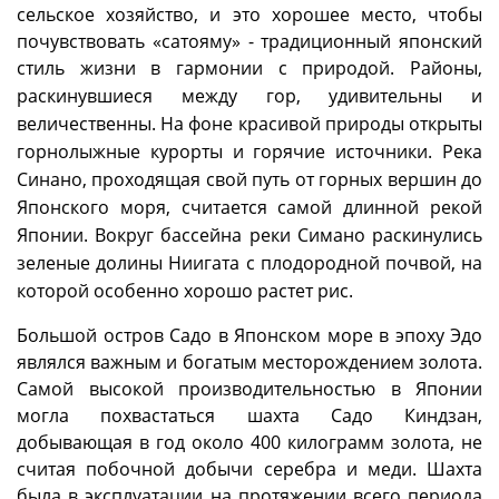
сельское хозяйство, и это хорошее место, чтобы
почувствовать «сатояму» - традиционный японский
стиль жизни в гармонии с природой.
Районы,
раскинувшиеся между гор, удивительны и
величественны. На фоне красивой природы открыты
горнолыжные курорты и горячие источники.
Река
Синано, проходящая свой путь от горных вершин до
Японского моря, считается самой длинной рекой
Японии. Вокруг бассейна реки Симано раскинулись
зеленые долины Ниигата с плодородной почвой, на
которой особенно хорошо растет рис.
Большой остров Садо в Японском море в эпоху Эдо
являлся важным и богатым месторождением золота.
Самой высокой производительностью в Японии
могла похвастаться шахта Садо Киндзан,
добывающая в год около 400 килограмм золота, не
считая побочной добычи серебра и меди. Шахта
была в эксплуатации на протяжении всего периода