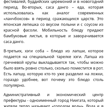
фестивалей, буддийских церемоний и в новогодний
период. Во-вторых, саса данго – еда, которая
использовалась как аналог современных
«ланчбоксов» в период сражающихся царств. Это
японская лепешка со вкусом полыни и с соусом из
красной фасоли. Мобильность блюду придают
бамбуковые листья, в которые и заворачивается
саса данго.
В-третьих, хэги соба – блюдо из лапши, которое
подается на специальной тарелке хэги. Лапша из
гречневой крупы выкладывается так, чтобы можно
было взять ровно столько, сколько поместится в рот.
Есть лапшу, которую кто-то уже разделил на ложки,
гораздо удобнее, вот почему это блюдо столь
популярно.
Административный и экономический центр
префектуры - одноименный город Ниигата, который
жители тепло называют «городом воды». Вода и в