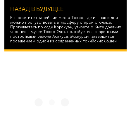
НАЗАД В БУДУЩЕЕ
Вы посетите старейшие места Токио, где и в наши дни
можно прочувствовать атмосферу старой столицы.
Прогуляетесь по саду Коракуэн, узнаете о быте древних
японцев в музее Токио-Эдо, полюбуетесь старинными
постройками района Асакуса. Экскурсия завершится
посещением одной из современных токийских башен.
31 057