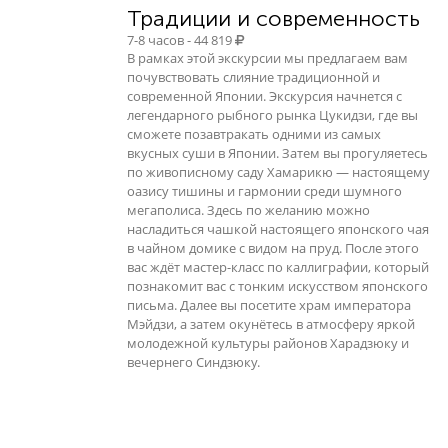
Традиции и современность
7-8 часов - 44 819
В рамках этой экскурсии мы предлагаем вам
почувствовать слияние традиционной и
современной Японии. Экскурсия начнется с
легендарного рыбного рынка Цукидзи, где вы
сможете позавтракать одними из самых
вкусных суши в Японии. Затем вы прогуляетесь
по живописному саду Хамарикю — настоящему
оазису тишины и гармонии среди шумного
мегаполиса. Здесь по желанию можно
насладиться чашкой настоящего японского чая
в чайном домике с видом на пруд. После этого
вас ждёт мастер-класс по каллиграфии, который
познакомит вас с тонким искусством японского
письма. Далее вы посетите храм императора
Мэйдзи, а затем окунётесь в атмосферу яркой
молодежной культуры районов Харадзюку и
вечернего Синдзюку.