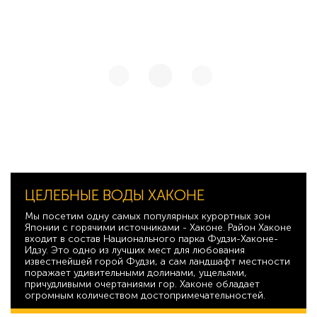
ЦЕЛЕБНЫЕ ВОДЫ ХАКОНЕ
Мы посетим одну самых популярных курортных зон
Японии с горячими источниками - Хаконе. Район Хаконе
входит в состав Национального парка Фудзи-Хаконе-
Идзу. Это одно из лучших мест для любования
известнейшей горой Фудзи, а сам ландшафт местности
поражает удивительными долинами, ущельями,
причудливыми очертаниями гор. Хаконе обладает
огромным количеством достопримечательностей.