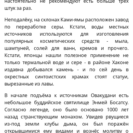
настоятельно не рекомендуют есть больше трёх
штук за раз.
Неподалёку, на склонах Ками-ямы расположен завод
по переработке серы. Кстати, воды местных
источников используются для изготовления
популярных косметических средств - мыла,
шампуней, солей для ванн, кремов и прочего.
Кстати, японцы нашли полезное применение не
только термальной воде и сере - в районе Хаконе
издавна добывался камень - и по сей день в
окрестных синтоистских храмах стоят статуи,
вырезанные из лавы.
В начале подъёма к источникам Овакудани есть
небольшое буддийское святилище Энмей Босатсу.
Согласно легенде, оно было основано 1000 лет
назад странствующим монахом. Увидев рвущиеся
из-под земли клубы дыма, он был поражён
открывшимися ему видами и вознёс молитву о