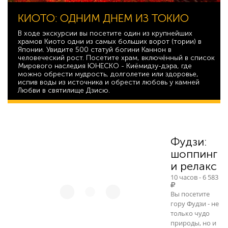
КИОТО: ОДНИМ ДНЕМ ИЗ ТОКИО
В ходе экскурсии вы посетите один из крупнейших
храмов Киото одни из самых больших ворот (тории) в
Японии. Увидите 500 статуй богини Каннон в
человеческий рост. Посетите храм, включённый в список
Мирового наследия ЮНЕСКО - Киёмидзу-дэра, где
можно обрести мудрость, долголетие или здоровье,
испив воды из источника и обрести любовь у камней
Любви в святилище Дзисю.
23 697
Фудзи:
шоппинг
и релакс
10 часов - 6 583
Вы посетите
гору Фудзи - не
только чудо
природы, но и