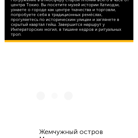
центра Токио. Вы посетите музей истории Хатиодзи,
узнаете о городе как центре ткачества и торговли,
попробуете себя в традиционных ремёслах,
прогуляетесь по историческим улицам и заглянете в
скрытый квартал гейш. Завершится маршрут у
Императорских могил, в тишине кедров и ритуальных
троп.
42 529
Жемчужный остров