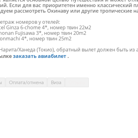
ий. Если для вас приоритетен именно классический 
дуем рассмотреть Окинаву или другие тропические н
етраж номеров у отелей:
otel Ginza 6-chome 4*, номер твин 22м2
Shonan Fujisawa 3*, номер твин 20m2
 Honmachi 4*, номер твин 25m2
Нарита/Ханеда (Токио), обратный вылет должен быть из 
сылке
заказать авиабилет
.
ы
Оплата/отмена
Виза
Отзывы