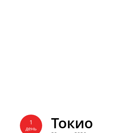
Токио
1
день