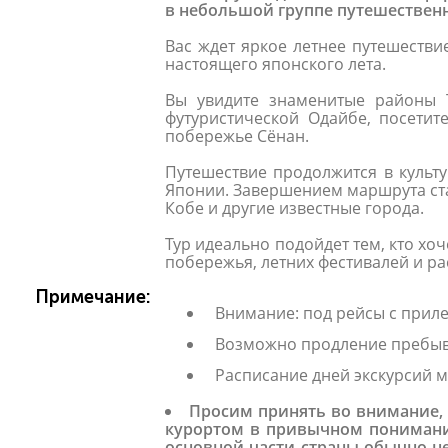
в небольшой группе путешествен
Вас ждет яркое летнее путешеств
настоящего японского лета.
Вы увидите знаменитые районы Т
футуристической Одайбе, посети
побережье Сёнан.
Путешествие продолжится в культ
Японии. Завершением маршрута стан
Кобе и другие известные города.
Тур идеально подойдет тем, кто хо
побережья, летних фестивалей и р
Примечание:
Внимание: под рейсы с приле
Возможно продление пребыв
Расписание дней экскурсий м
Просим принять во внимание, 
курортом в привычном понимании
основной части страны обычно н