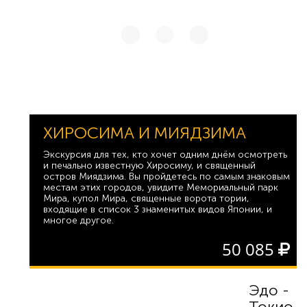
ХИРОСИМА И МИЯДЗИМА
Экскурсия для тех, кто хочет одним днём осмотреть
и печально известную Хиросиму, и священный
остров Миядзима. Вы пройдетесь по самым знаковым
местам этих городов, увидите Мемориальный парк
Мира, купол Мира, священные ворота тории,
входящие в список 3 знаменитых видов Японии, и
многое другое.
50 085
Эдо -
Токио