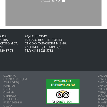
244 472
ОСКВЕ
АДРЕС В ТОКИО
ОСКВА,
104-0032 ЯПОНИЯ, ТОКИО,
СКОГО, Д.57,
CТЮОКУ, ХАТЧОБОРИ 1-13-10,
20
САНШИН БЛДГ., ОФИС 7Д
 120-87-78
ТЕЛ: +813 3523 5732
ОДАВАРА
СИМО
ОЗЕРО СОЛНЦА И
СИМО
ЛУНЫ (УЕЗД
СИРАК
НАНЬТОУ)
СИРАХ
ОИТА
СУСО
ОКАЯМА
СЭНДА
ОКИНАВА —
ТАЙДУ
ОБЪЕКТЫ И
ТАКАМ
РАЗВЛЕЧЕНИЯ
ТАКАТ
ОСАКА
ТАКАЯ