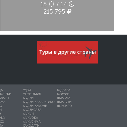
15
/ 14
215 795
ДА
УДЗИ
ЮДЗАВА
НОСЕКИ
УЦУНОМИЯ
ЮФУИН
АВАГО
ФУДЗИ
ЯМАГАТА
АМА
ФУДЗИ-КАВАГУТИКО
ЯМАГУТИ
НО
ФУДЗИ-ХАКОНЕ
ЯЦУСИРО
Й
ФУДЗИСАВА
Н
ФУКУИ
АЦУ
ФУКУОКА
ИХО
ФУКУСИМА
МА
ХАКОДАТЭ