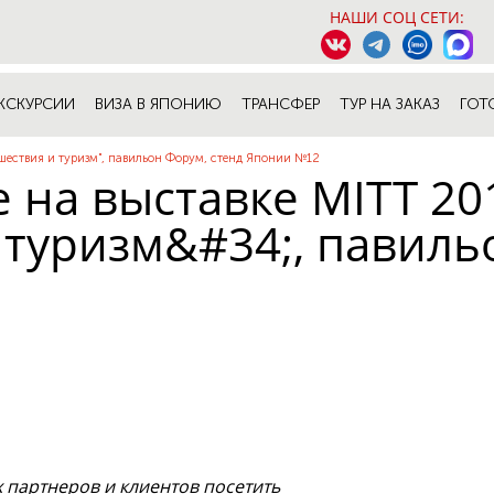
НАШИ СОЦ СЕТИ:
КСКУРСИИ
ВИЗА В ЯПОНИЮ
ТРАНСФЕР
ТУР НА ЗАКАЗ
ГОТ
ешествия и туризм", павильон Форум, стенд Японии №12
ge на выставке MITT 20
туризм&#34;, павиль
х партнеров и клиентов посетить