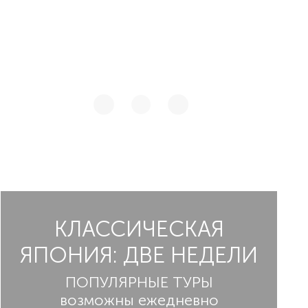
беспокоиться, наш бесстрашный и
проверенный гид проведет Вас самыми
щекочущими нервы тропками и,
обязательно, приведет обратно в отель в
целости сохранности. В ходе экскурсии Вы
увидите: лес Аокигахара, вид на гору Фудзи
с озера Сайко, парк диких птиц в Сайко,
историческую деревню Сайко, пещеру
Летучей мыши.Экскурсия для сильных
духом, крепких нервами и
любознательных!
КЛАССИЧЕСКАЯ
ЯПОНИЯ: ДВЕ НЕДЕЛИ
ПОПУЛЯРНЫЕ ТУРЫ
возможны ежедневно