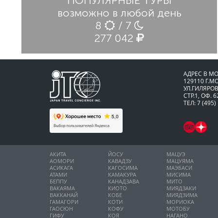
ПОПУЛЯРНЫЕ ТУРЫ
возможно в любой день
8
/ 7
277 042
АДРЕС В М
129110 Г.М
УЛ.ГИЛЯРОВ
СТР.1, ОФ. 6
ТЕЛ: 7 (495)
АКИТА
ЙОСУ
МАЦУЭ
АОМОРИ
КАВАДЗУ
МАЦУЯМА
АСИКАГА
КАГОСИМА
МАЭБАСИ
АТАМИ
КАМАКУРА
МИСИМА
БЕППУ
КАНАДЗАВА
МИТО
ВАКАЯМА
КИОТО
МИЯДЗАКИ
ВАККАНАЙ
КОБЕ
МИЯДЗИМА
ГАМАГОРИ
КОТИ
МОРИОКА
ГАОСЮН
КОФУ
МОТОБУ
ГИФУ
КОЯ
НАГАНО