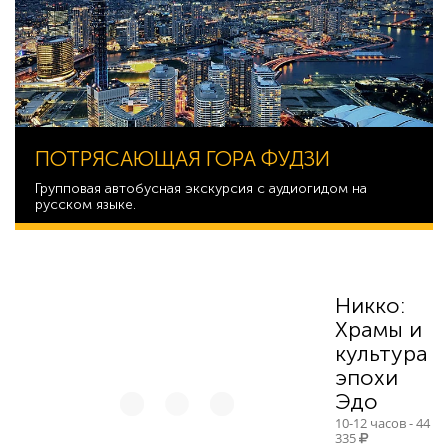
ПОТРЯСАЮЩАЯ ГОРА ФУДЗИ
Групповая автобусная экскурсия с аудиогидом на
русском языке.
10 303
Никко:
Храмы и
культура
эпохи
Эдо
10-12 часов - 44
335