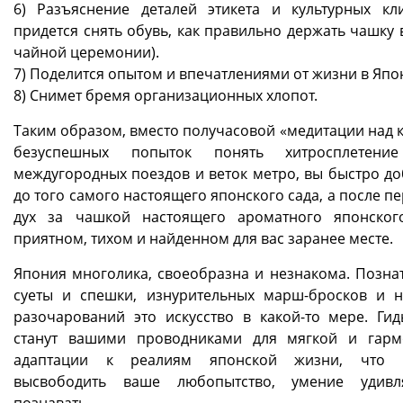
6) Разъяснение деталей этикета и культурных кл
придется снять обувь, как правильно держать чашку 
чайной церемонии).
7) Поделится опытом и впечатлениями от жизни в Япо
8) Снимет бремя организационных хлопот.
Таким образом, вместо получасовой «медитации над к
безуспешных попыток понять хитросплетени
междугородных поездов и веток метро, вы быстро до
до того самого настоящего японского сада, а после п
дух за чашкой настоящего ароматного японско
приятном, тихом и найденном для вас заранее месте.
Япония многолика, своеобразна и незнакома. Познат
суеты и спешки, изнурительных марш-бросков и 
разочарований это искусство в какой-то мере. Гид
станут вашими проводниками для мягкой и гар
адаптации к реалиям японской жизни, что 
высвободить ваше любопытство, умение удивл
познавать.