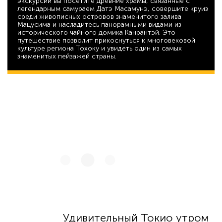
экскурсии вы посетите древние храмы, связанные с
легендарным самураем Датэ Масамунэ, совершите круиз
среди живописных островов знаменитого залива
Мацусима и насладитесь панорамными видами из
исторического чайного домика Канрантэй. Это
путешествие позволит прикоснуться к многовековой
культуре региона Тохоку и увидеть один из самых
знаменитых пейзажей страны.
55 637
Удивительный Токио утром