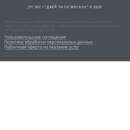
JTC INC / "ДЖЕЙ ТИ СИ МОСКОУ" © 2026
Информация на сайте носит ознакомительный характер и не
является публичной офертой, определяемой положениями статьи
437 Гражданского кодекса РФ
Пользовательское соглашение
Политика обработки персональных данных
Публичная оферта на оказание услуг