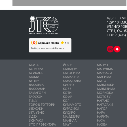
АДРЕС В М
129110 Г.М
УЛ.ГИЛЯРОВ
СТР.1, ОФ. 6
ТЕЛ: 7 (495)
АКИТА
ЙОСУ
МАЦУЭ
АОМОРИ
КАВАДЗУ
МАЦУЯМА
АСИКАГА
КАГОСИМА
МАЭБАСИ
АТАМИ
КАМАКУРА
МИСИМА
БЕППУ
КАНАДЗАВА
МИТО
ВАКАЯМА
КИОТО
МИЯДЗАКИ
ВАККАНАЙ
КОБЕ
МИЯДЗИМА
ГАМАГОРИ
КОТИ
МОРИОКА
ГАОСЮН
КОФУ
МОТОБУ
ГИФУ
КОЯ
НАГАНО
ГОРОД ТОТТОРИ
КУМАМОТО
НАГАСАКИ
ИБУСУКИ
КУРАСИКИ
НАГОЯ
ИГА-УЭНО
КУСИРО
НАРА
ИДЗУ
МАЙДЗУРУ
НАРИТА
ИСИГАКИ
МАНИЛА
НАХА
ИТО ПРЕФЕКТУРА
МАУГ
НАЭБА