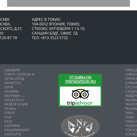
ОСКВЕ
АДРЕС В ТОКИО
ОСКВА,
104-0032 ЯПОНИЯ, ТОКИО,
СКОГО, Д.57,
CТЮОКУ, ХАТЧОБОРИ 1-13-10,
20
САНШИН БЛДГ., ОФИС 7Д
 120-87-78
ТЕЛ: +813 3523 5732
ОДАВАРА
СИМО
ОЗЕРО СОЛНЦА И
СИМО
ЛУНЫ (УЕЗД
СИРАК
НАНЬТОУ)
СИРАХ
ОИТА
СУСО
ОКАЯМА
СЭНДА
ОКИНАВА —
ТАЙДУ
ОБЪЕКТЫ И
ТАКАМ
РАЗВЛЕЧЕНИЯ
ТАКАТ
ОСАКА
ТАКАЯ
ОТАРУ
ТИБА
ОЦУ
ТОБА
САГА
ТОБА-
САЙТАМА
ТОКИ
САКАИМИНАТО
ТОКУС
САППОРО
ТОРИС