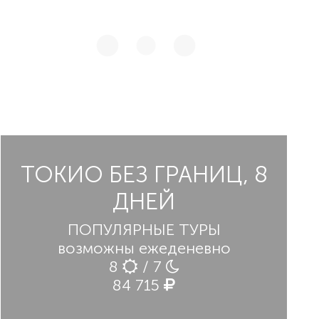
возвратит Вас в прошлое страны, где Вы
пребываете, и окунет в атмосферу старой
деревушки эпохи Эдо, где Вы сами сможете
перевоплотиться в самурая, гейшу или
даже ниндзя!
ТОКИО БЕЗ ГРАНИЦ, 8
ДНЕЙ
ПОПУЛЯРНЫЕ ТУРЫ
возможны ежеденевно
8
/ 7
84 715