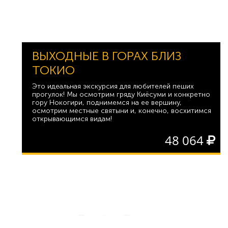
ВЫХОДНЫЕ В ГОРАХ БЛИЗ
ТОКИО
Это идеальная экскурсия для любителей пеших
прогулок! Мы осмотрим гряду Киёсуми и конкретно
гору Нокогири, поднимемся на ее вершину,
осмотрим местные святыни и, конечно, восхитимся
открывающимся видам!
48 064