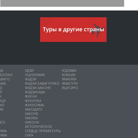
ДА
УДЗИ
ЮДЗАВА
НОСЕКИ
УЦУНОМИЯ
ЮФУИН
АВАГО
ФУДЗИ
ЯМАГАТА
АМА
ФУДЗИ-КАВАГУТИКО
ЯМАГУТИ
НО
ФУДЗИ-ХАКОНЕ
ЯЦУСИРО
Й
ФУДЗИСАВА
Н
ФУКУИ
АЦУ
ФУКУОКА
ИХО
ФУКУСИМА
МА
ХАКОДАТЭ
ХАКОНЕ
ХАКУБА
ИСЭ
ХИКОНЭ:
О
ИСТОРИЧЕСКОЕ
ИМА
СЕРДЦЕ ПРЕФЕКТУРЫ
ИМА
СИГА