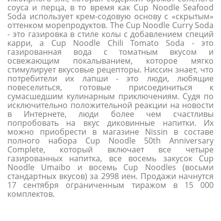
соуса и перца, в то время как Cup Noodle Seafood
Soda использует крем-содовую основу с «скрытым»
оттенком морепродуктов. The Cup Noodle Curry Soda
- это газировка в стиле колы с добавлением специй
карри, а Cup Noodle Chili Tomato Soda - это
газированная вода c томатным вкусом и
освежающим покалыванием, которое мягко
стимулирует вкусовые рецепторы. Ниссин знает, что
потребители их лапши - это люди, любящие
повеселиться, готовые присоединиться к
сумасшедшим кулинарным приключениям. Судя по
исключительно положительной реакции на новости
в Интернете, люди более чем счастливы
попробовать на вкус диковинные напитки. Их
можно приобрести в магазине Nissin в составе
полного набора Cup Noodle 50th Anniversary
Complete, который включает все четыре
газированных напитка, все восемь закусок Cup
Noodle Umaibo и восемь Cup Noodles (восьми
стандартных вкусов) за 2998 иен. Продажи начнутся
17 сентября ограниченным тиражом в 15 000
комплектов.