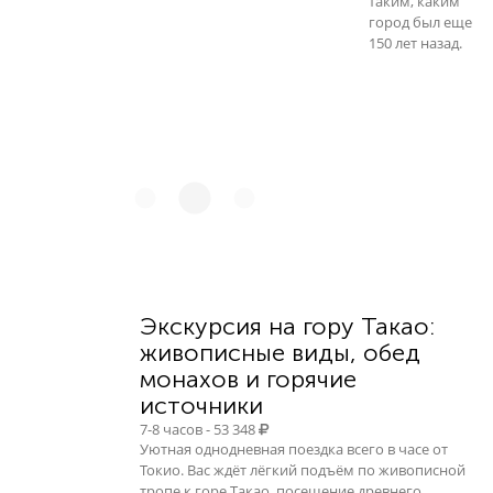
таким, каким
город был еще
150 лет назад.
Экскурсия на гору Такао:
живописные виды, обед
монахов и горячие
источники
7-8 часов - 53 348
Уютная однодневная поездка всего в часе от
Токио. Вас ждёт лёгкий подъём по живописной
тропе к горе Такао, посещение древнего