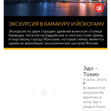
ЭКСКУРСИЯ В КАМАКУРУ И ЙОКОГАМУ
Экскурсия по двум городам: древней воинской столице
Камакура, богатой на буддийские и синтоистские храмы,
и портовому городу Йокогама, который сейчас является
одним из важнейших экономических центров Японии.
40 927
Эдо -
Токио
8 часов - 24 515
Во время этой
экскурсии Вы
вернетесь в
эпоху Эдо и
увидите Токио