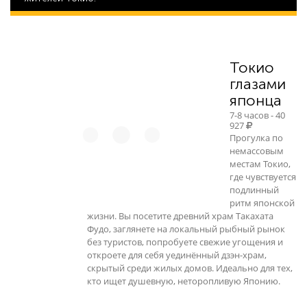
34 508
Токио
глазами
японца
7-8 часов - 40
927
Прогулка по
немассовым
местам Токио,
где чувствуется
подлинный
ритм японской
жизни. Вы посетите древний храм Такахата
Фудо, заглянете на локальный рыбный рынок
без туристов, попробуете свежие угощения и
откроете для себя уединённый дзэн-храм,
скрытый среди жилых домов. Идеально для тех,
кто ищет душевную, неторопливую Японию.