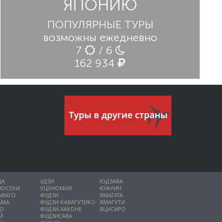
ЯПОНИЮ
ПОПУЛЯРНЫЕ ТУРЫ
возможны ежедневно
7
/ 6
162 934
ДА
УДЗИ
ЮДЗАВА
НОСЕКИ
УЦУНОМИЯ
ЮФУИН
АВАГО
ФУДЗИ
ЯМАГАТА
АМА
ФУДЗИ-КАВАГУТИКО
ЯМАГУТИ
НО
ФУДЗИ-ХАКОНЕ
ЯЦУСИРО
Й
ФУДЗИСАВА