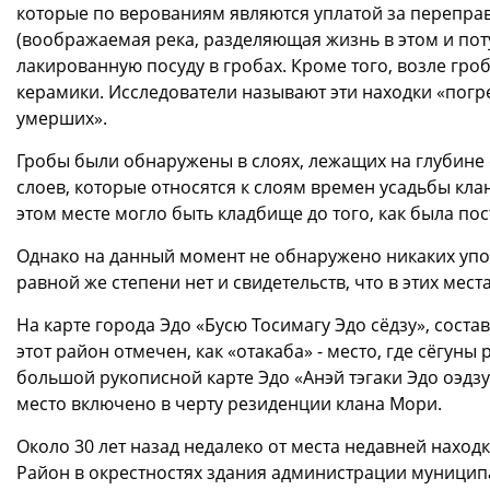
которые по верованиям являются уплатой за переправ
(воображаемая река, разделяющая жизнь в этом и пот
лакированную посуду в гробах. Кроме того, возле гр
керамики. Исследователи называют эти находки «по
умерших».
Гробы были обнаружены в слоях, лежащих на глубине от
слоев, которые относятся к слоям времен усадьбы кла
этом месте могло быть кладбище до того, как была по
Однако на данный момент не обнаружено никаких упо
равной же степени нет и свидетельств, что в этих мест
На карте города Эдо «Бусю Тосимагу Эдо сёдзу», состав
этот район отмечен, как «отакаба» - место, где сёгуны
большой рукописной карте Эдо «Анэй тэгаки Эдо оэдзу»
место включено в черту резиденции клана Мори.
Около 30 лет назад недалеко от места недавней наход
Район в окрестностях здания администрации муницип