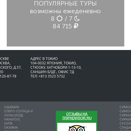
ПОПУЛЯРНЫЕ ТУРЫ
возможны ежеденевно
8
/ 7
84 715
ОСКВЕ
АДРЕС В ТОКИО
ОСКВА,
104-0032 ЯПОНИЯ, ТОКИО,
СКОГО, Д.57,
CТЮОКУ, ХАТЧОБОРИ 1-13-10,
20
САНШИН БЛДГ., ОФИС 7Д
 120-87-78
ТЕЛ: +813 3523 5732
ОДАВАРА
СИМО
ОЗЕРО СОЛНЦА И
СИМО
ЛУНЫ (УЕЗД
СИРАК
НАНЬТОУ)
СИРАХ
ОИТА
СУСО
ОКАЯМА
СЭНДА