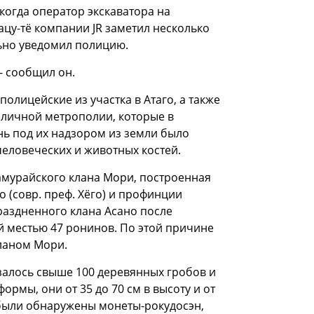
 когда оператор экскаватора на
цу-тё компании JR заметил несколько
льно уведомил полицию.
- сообщил он.
лицейские из участка в Атаго, а также
оличной метрополии, которые в
нь под их надзором из земли было
человеческих и животных костей.
амурайского клана Мори, построенная
 (совр. преф. Хёго) и профинции
раздненного клана Асано после
 местью 47 ронинов. По этой причине
ланом Мори.
залось свыше 100 деревянных гробов и
рмы, они от 35 до 70 см в высоту и от
в были обнаружены монеты-рокудосэн,