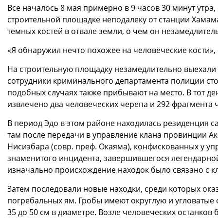
Все началось 8 мая примерно в 9 часов 30 минут утра,
строительной площадке неподалеку от станции Хамама
темных костей в отвале земли, о чем он незамедлите
«Я обнаружил нечто похожее на человеческие кости», 
На строительную площадку незамедлительно выехали по
сотрудники криминального департамента полиции ст
подобных случаях также прибывают на место. В тот де
извлечено два человеческих черепа и 292 фрагмента 
В период Эдо в этом районе находилась резиденция с
там после передачи в управление клана провинции Ако
Нисиэбара (совр. преф. Окаяма), конфискованных у уп
знаменитого инцидента, завершившегося легендарной
изначально происхождение находок было связано с к
Затем последовали новые находки, среди которых ока
погребальных ям. Гробы имеют округлую и угловатые фо
35 до 50 см в диаметре. Возле человеческих останко