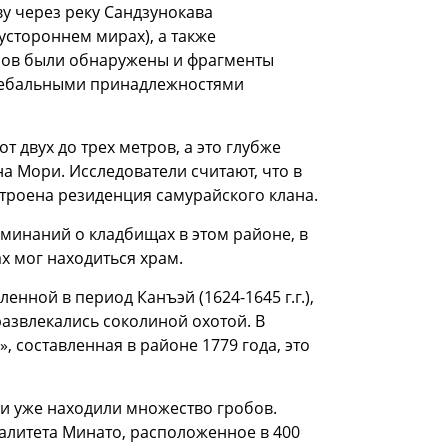
у через реку Сандзунокава
устороннем мирах), а также
обов были обнаружены и фрагменты
гребальными принадлежностями
 двух до трех метров, а это глубже
на Мори. Исследователи считают, что в
строена резиденция самурайского клана.
минаний о кладбищах в этом районе, в
ах мог находиться храм.
ленной в период Канъэй (1624-1645 г.г.),
 развлекались соколиной охотой. В
, составленная в районе 1779 года, это
ки уже находили множество гробов.
алитета Минато, расположенное в 400