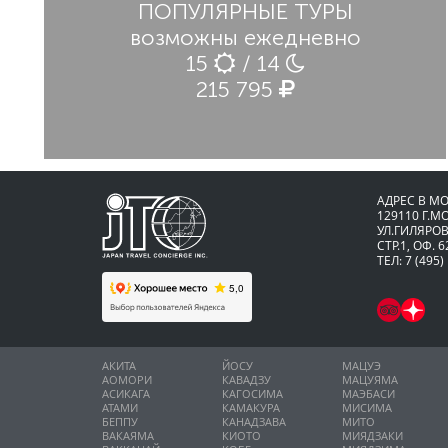
ПОПУЛЯРНЫЕ ТУРЫ
возможны ежедневно
15
/ 14
215 795
АДРЕС В М
129110 Г.М
УЛ.ГИЛЯРОВ
СТР.1, ОФ. 6
ТЕЛ: 7 (495)
АКИТА
ЙОСУ
МАЦУЭ
АОМОРИ
КАВАДЗУ
МАЦУЯМА
АСИКАГА
КАГОСИМА
МАЭБАСИ
АТАМИ
КАМАКУРА
МИСИМА
БЕППУ
КАНАДЗАВА
МИТО
ВАКАЯМА
КИОТО
МИЯДЗАКИ