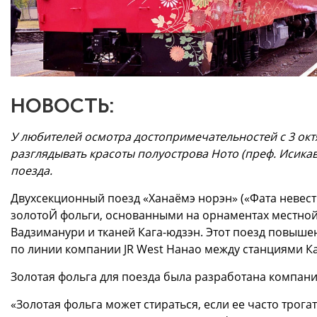
НОВОСТЬ:
У любителей осмотра достопримечательностей с 3 ок
разглядывать красоты полуострова Ното (преф. Исика
поезда.
Двухсекционный поезд «Ханаёмэ норэн» («Фата невест
золотоЙ фольги, основанными на орнаментах местной
Вадзиманури и тканей Кага-юдзэн. Этот поезд повыше
по линии компании JR West Нанао между станциями Ка
Золотая фольга для поезда была разработана компани
«Золотая фольга может стираться, если ее часто трогат