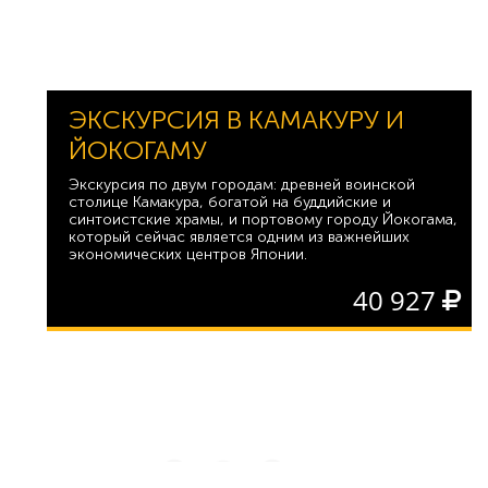
ЭКСКУРСИЯ В КАМАКУРУ И
ЙОКОГАМУ
Экскурсия по двум городам: древней воинской
столице Камакура, богатой на буддийские и
синтоистские храмы, и портовому городу Йокогама,
который сейчас является одним из важнейших
экономических центров Японии.
40 927