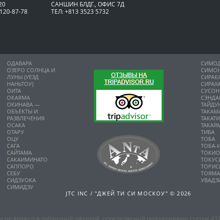
20
САНШИН БЛДГ., ОФИС 7Д
 120-87-78
ТЕЛ: +813 3523 5732
ОДАВАРА
СИМО
ОЗЕРО СОЛНЦА И
СИМО
ЛУНЫ (УЕЗД
СИРАК
НАНЬТОУ)
СИРАХ
ОИТА
СУСО
ОКАЯМА
СЭНДА
ОКИНАВА —
ТАЙДУ
ОБЪЕКТЫ И
ТАКАМ
РАЗВЛЕЧЕНИЯ
ТАКАТ
ОСАКА
ТАКАЯ
ОТАРУ
ТИБА
ОЦУ
ТОБА
САГА
ТОБА-
САЙТАМА
ТОКИ
САКАИМИНАТО
ТОКУС
САППОРО
ТОРИС
СЕБУ
ТОЯМ
СИДЗУОКА
УВАДЗ
СИМИДЗУ
JTC INC / "ДЖЕЙ ТИ СИ МОСКОУ" © 2026
 не является публичной офертой, определяемой положениями статьи 437