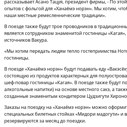
рассказывает Асано Тацуя, президент фирмы, - По эт
опытов с фольгой для «Ханаёмэ норэн». Мы хотим, чт
наши местные ремесленнические традиции».
В поезде также будут трое проводников в традиционны
является сотрудником знаменитой гостиницы «Кагая»
источников Вакура.
«Мы хотим передать людям тепло гостеприимства Ното»
гостиницы.
В поезде «Ханаёмэ норэн» будут подавать еду «Вакэсёк
состоящую из продуктов характерных для полуострова 
шеф-повар гостиницы «Кагая». В поезде также будут п
алкогольные напитки) на основе местного сакэ, а такж
созданные знаменитым кондитером Цудзигути Хироно
Заказы на поездку на «Ханаёмэ норэн» можно оформит
специальных билетных стойках «Мидори мадогути» и в
резервируются за месяц до поездки.