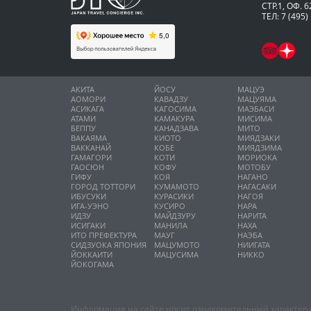
СТР.1, ОФ. 6
ТЕЛ: 7 (495)
АКИТА
ЙОСУ
МАЦУЭ
АОМОРИ
КАВАДЗУ
МАЦУЯМА
АСИКАГА
КАГОСИМА
МАЭБАСИ
АТАМИ
КАМАКУРА
МИСИМА
БЕППУ
КАНАДЗАВА
МИТО
ВАКАЯМА
КИОТО
МИЯДЗАКИ
ВАККАНАЙ
КОБЕ
МИЯДЗИМА
ГАМАГОРИ
КОТИ
МОРИОКА
ГАОСЮН
КОФУ
МОТОБУ
ГИФУ
КОЯ
НАГАНО
ГОРОД ТОТТОРИ
КУМАМОТО
НАГАСАКИ
ИБУСУКИ
КУРАСИКИ
НАГОЯ
ИГА-УЭНО
КУСИРО
НАРА
ИДЗУ
МАЙДЗУРУ
НАРИТА
ИСИГАКИ
МАНИЛА
НАХА
ИТО ПРЕФЕКТУРА
МАУГ
НАЭБА
СИДЗУОКА ЯПОНИЯ
МАЦУМОТО
НИИГАТА
ЙОККАИТИ
МАЦУСИМА
НИККО
ЙОКОГАМА
Информация на сайте носит ознакомительный характер и