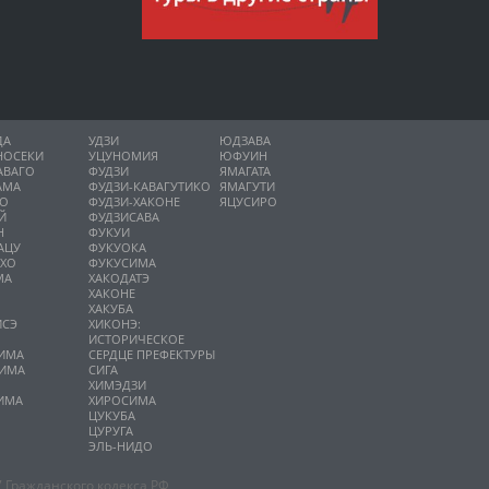
ДА
УДЗИ
ЮДЗАВА
НОСЕКИ
УЦУНОМИЯ
ЮФУИН
АВАГО
ФУДЗИ
ЯМАГАТА
АМА
ФУДЗИ-КАВАГУТИКО
ЯМАГУТИ
НО
ФУДЗИ-ХАКОНЕ
ЯЦУСИРО
Й
ФУДЗИСАВА
Н
ФУКУИ
АЦУ
ФУКУОКА
ИХО
ФУКУСИМА
МА
ХАКОДАТЭ
ХАКОНЕ
ХАКУБА
ИСЭ
ХИКОНЭ:
О
ИСТОРИЧЕСКОЕ
ИМА
СЕРДЦЕ ПРЕФЕКТУРЫ
ИМА
СИГА
А
ХИМЭДЗИ
ИМА
ХИРОСИМА
ЦУКУБА
ЦУРУГА
ЭЛЬ-НИДО
 Гражданского кодекса РФ