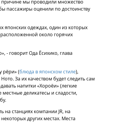
ой причине мы проводили множество
обы пассажиры оценили по достоинству
х японских одеждах, один из которых
, расположенной около горячих
, - говорит Ода Ёсихико, глава
у рёри» (
блюда в японском стиле
),
Ното. За их качеством будет следить сам
одавать напитки «Хороёи» (легкие
е местные деликатесы и сладости,
бу.
ь на станциях компании JR, на
 некоторых других местах. Места