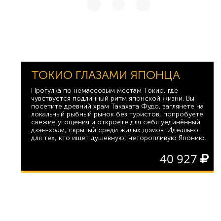
ТОКИО ГЛАЗАМИ ЯПОНЦА
Прогулка по немассовым местам Токио, где
чувствуется подлинный ритм японской жизни. Вы
посетите древний храм Такахата Фудо, заглянете на
локальный рыбный рынок без туристов, попробуете
свежие угощения и откроете для себя уединённый
дзэн-храм, скрытый среди жилых домов. Идеально
для тех, кто ищет душевную, неторопливую Японию.
40 927