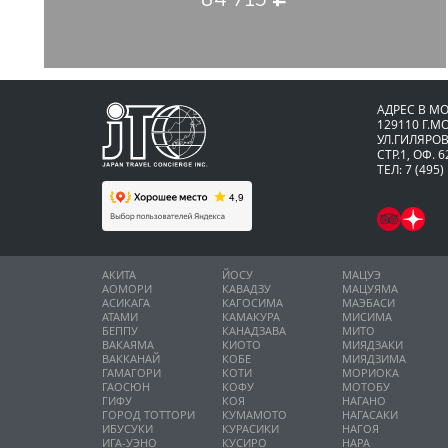
АДРЕС В М
129110 Г.М
УЛ.ГИЛЯРОВ
СТР.1, ОФ. 6
ТЕЛ: 7 (495)
АКИТА
ЙОСУ
МАЦУЭ
АОМОРИ
КАВАДЗУ
МАЦУЯМА
АСИКАГА
КАГОСИМА
МАЭБАСИ
АТАМИ
КАМАКУРА
МИСИМА
БЕППУ
КАНАДЗАВА
МИТО
ВАКАЯМА
КИОТО
МИЯДЗАКИ
ВАККАНАЙ
КОБЕ
МИЯДЗИМА
ГАМАГОРИ
КОТИ
МОРИОКА
ГАОСЮН
КОФУ
МОТОБУ
ГИФУ
КОЯ
НАГАНО
ГОРОД ТОТТОРИ
КУМАМОТО
НАГАСАКИ
ИБУСУКИ
КУРАСИКИ
НАГОЯ
ИГА-УЭНО
КУСИРО
НАРА