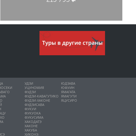
ДА
УДЗИ
ЮДЗАВА
НОСЕКИ
УЦУНОМИЯ
ЮФУИН
АВАГО
ФУДЗИ
ЯМАГАТА
АМА
ФУДЗИ-КАВАГУТИКО
ЯМАГУТИ
НО
ФУДЗИ-ХАКОНЕ
ЯЦУСИРО
Й
ФУДЗИСАВА
Н
ФУКУИ
АЦУ
ФУКУОКА
ИХО
ФУКУСИМА
МА
ХАКОДАТЭ
ХАКОНЕ
ХАКУБА
ИСЭ
ХИКОНЭ: