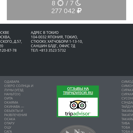
8
/ 7
277 042
ОСКВЕ
АДРЕС В ТОКИО
ОСКВА,
104-0032 ЯПОНИЯ, ТОКИО,
СКОГО, Д.57,
CТЮОКУ, ХАТЧОБОРИ 1-13-10,
20
САНШИН БЛДГ., ОФИС 7Д
 120-87-78
ТЕЛ: +813 3523 5732
ОДАВАРА
СИМО
ОЗЕРО СОЛНЦА И
СИМО
ЛУНЫ (УЕЗД
СИРАК
НАНЬТОУ)
СИРАХ
ОИТА
СУСО
ОКАЯМА
СЭНДА
ОКИНАВА —
ТАЙДУ
ОБЪЕКТЫ И
ТАКАМ
РАЗВЛЕЧЕНИЯ
ТАКАТ
ОСАКА
ТАКАЯ
ОТАРУ
ТИБА
ОЦУ
ТОБА
САГА
ТОБА-