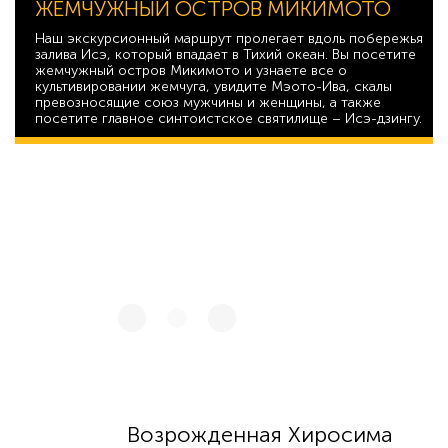
ЖЕМЧУЖНЫЙ ОСТРОВ МИКИМОТО
Наш экскурсионный маршрут пролегает вдоль побережья
залива Исэ, который впадает в Тихий океан. Вы посетите
жемчужный остров Микимото и узнаете все о
культивировании жемчуга, увидите Мэото-Ива, скалы
превозносящие союз мужчины и женщины, а также
посетите главное синтоистское святилище – Исэ-дзингу.
35 163
Возрожденная Хиросима