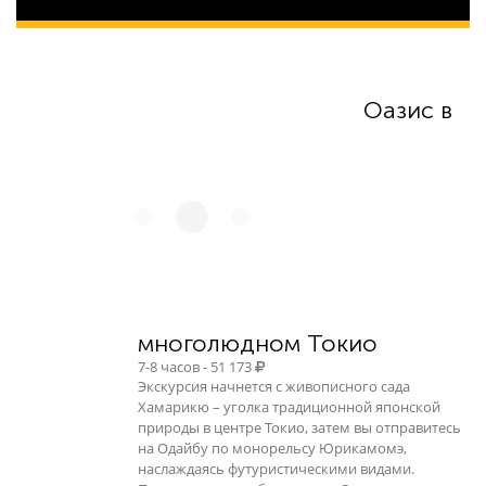
5 667
Оазис в
многолюдном Токио
7-8 часов - 51 173
Экскурсия начнется с живописного сада
Хамарикю – уголка традиционной японской
природы в центре Токио, затем вы отправитесь
на Одайбу по монорельсу Юрикамомэ,
наслаждаясь футуристическими видами.