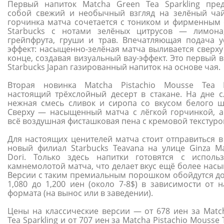
Первый напиток Matcha Green Tea Sparkling пред
собой свежий и необычный взгляд на зелёный чай
горчинка матча сочетается с тоником и фирменным
Starbucks с нотами зелёных цитрусов — лимона
грейпфрута, груши и трав. Впечатляющая подача у
эффект: насыщенно-зелёная матча выливается сверху
конце, создавая визуальный вау-эффект. Это первый 
Starbucks Japan газированный напиток на основе чая.
Вторая новинка Matcha Pistachio Mousse Tea 
настоящий трёхслойный десерт в стакане. На дне с
нежная смесь сливок и сиропа со вкусом белого ш
Сверху — насыщенный матча с лёгкой горчинкой, а
всё воздушная фисташковая пена с кремовой текстуро
Для настоящих ценителей матча стоит отправиться в 
новый филиал Starbucks Teavana на улице Ginza Ma
Dori. Только здесь напитки готовятся с исполь
камнемолотой матча, что делает вкус ещё более нас
Версии с таким премиальным порошком обойдутся до
1,080 до 1,200 иен (около 7-8$) в зависимости от н
формата (на вынос или в заведении).
Цены на классические версии — от 678 иен за Matc
Tea Sparkling и от 707 иен за Matcha Pistachio Mousse T