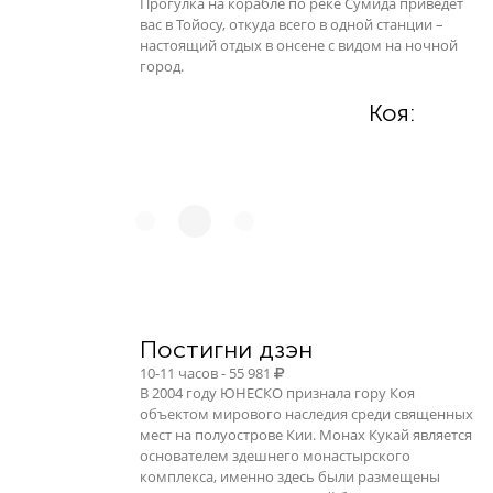
Прогулка на корабле по реке Сумида приведет
вас в Тойосу, откуда всего в одной станции –
настоящий отдых в онсене с видом на ночной
город.
Коя:
Постигни дзэн
10-11 часов - 55 981
В 2004 году ЮНЕСКО признала гору Коя
объектом мирового наследия среди священных
мест на полуострове Кии. Монах Кукай является
основателем здешнего монастырского
комплекса, именно здесь были размещены