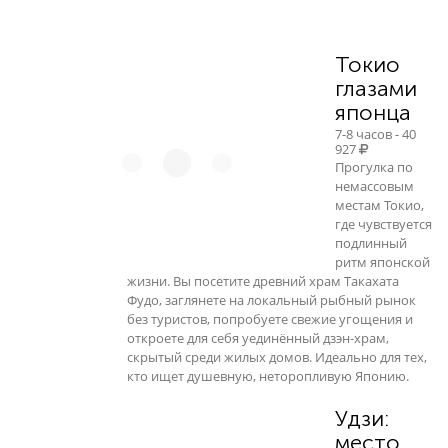
41 556
Токио
глазами
японца
7-8 часов - 40
927
Прогулка по
немассовым
местам Токио,
где чувствуется
подлинный
ритм японской
жизни. Вы посетите древний храм Такахата
Фудо, заглянете на локальный рыбный рынок
без туристов, попробуете свежие угощения и
откроете для себя уединённый дзэн-храм,
скрытый среди жилых домов. Идеально для тех,
кто ищет душевную, неторопливую Японию.
Удзи:
место,