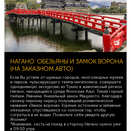
НАГАНО: ОБЕЗЬЯНЫ И ЗАМОК ВОРОНА
(НА ЗАКАЗНОМ АВТО)
Если Вы устали от шумных городов, многолюдных музеев
и парков, пульсирующего темпа мегаполиса, совершите
однодневную экскурсию из Токио в живописный регион
Нагано, находящийся среди Японских Альп. Тихий горный
пейзаж. Равнина. Уникальный замок Мацумото, благодаря
своему черному окрасу получивший романтическое
название «Замок ворона». Горячие источники и забавные
обезьянки, спустившиеся со склонов гор, чтобы
согреться в их водах. Позвольте себе увидеть другую
Японию!
*Внимание, сесть на поезд в сторону Нагано нужно уже
в 09:00 утра.