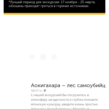
*Лучший период для экскурсии: 17 ноября - 25 марта,
обезьяны приходят греться в горячих источниках.
162 390
Аокигахара – лес самоубийц
10-11 ч -
С нашей экскурсией Вы погрузитесь в
атмосферу загадочности и глубже познаете
японскую культуру, увидите жизнь простых
японцев с другой стороны. Можете не