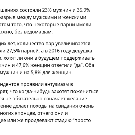
ошениях состояли 23% мужчин и 35,9%
й разрыв между мужскими и женскими
атом того, что некоторые парни имели
жно, без ведома дам.
х лет, количество пар увеличивается.
и 27,5% парней, а в 2016 году девушка
и, хотят ли они в будущем поддерживать
чин и 47,6% женщин ответили “да”. Оба
 мужчин и на 5,8% для женщин.
ондентов проявили энтузиазм в
т, что когда-нибудь захотят пожениться
ся не обязательно означает желание
ение делает походы на свидания очень
огих японцев, отчего они и
ее или же продлевают стадию “просто