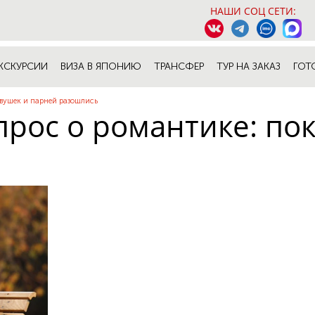
НАШИ СОЦ СЕТИ:
КСКУРСИИ
ВИЗА В ЯПОНИЮ
ТРАНСФЕР
ТУР НА ЗАКАЗ
ГОТ
евушек и парней разошлись
рос о романтике: по