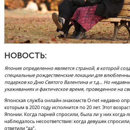
НОВОСТЬ:
Япония определенно является страной, в которой созд
специальные рождественские локации для влюбленных
подарков ко Дню Святого Валентина и т.д… Но недавн
ухаживаниях и фактическое время, проведенное на сви
Японская служба онлайн-знакомств O-net недавно оп
которым в 2020 году исполнится по 20 лет. Этот возра
Японии. Когда парней спросили, была ли у них когда-л
наблюдалось несоответствие: когда девушек спросили, 
ответили “да”.