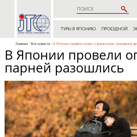
ТУРЫ В ЯПОНИЮ
ПРОЕЗДНОЙ
Э
Главная
Все новости
В Японии провели опрос о романтике: показания д
В Японии провели оп
парней разошлись