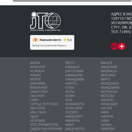
АДРЕС В М
129110 Г.М
УЛ.ГИЛЯРОВ
СТР.1, ОФ. 6
ТЕЛ: 7 (495)
АКИТА
ЙОСУ
МАЦУЭ
АОМОРИ
КАВАДЗУ
МАЦУЯМА
АСИКАГА
КАГОСИМА
МАЭБАСИ
АТАМИ
КАМАКУРА
МИСИМА
БЕППУ
КАНАДЗАВА
МИТО
ВАКАЯМА
КИОТО
МИЯДЗАКИ
ВАККАНАЙ
КОБЕ
МИЯДЗИМА
ГАМАГОРИ
КОТИ
МОРИОКА
ГАОСЮН
КОФУ
МОТОБУ
ГИФУ
КОЯ
НАГАНО
ГОРОД ТОТТОРИ
КУМАМОТО
НАГАСАКИ
ИБУСУКИ
КУРАСИКИ
НАГОЯ
ИГА-УЭНО
КУСИРО
НАРА
ИДЗУ
МАЙДЗУРУ
НАРИТА
ИСИГАКИ
МАНИЛА
НАХА
ИТО ПРЕФЕКТУРА
МАУГ
НАЭБА
СИДЗУОКА ЯПОНИЯ
МАЦУМОТО
НИИГАТА