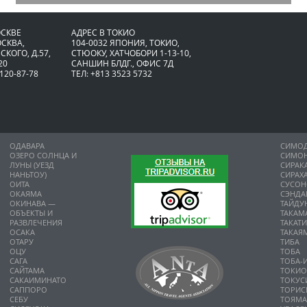
ОСКВЕ
АДРЕС В ТОКИО
ОСКВА,
104-0032 ЯПОНИЯ, ТОКИО,
СКОГО, Д.57,
CТЮОКУ, ХАТЧОБОРИ 1-13-10,
20
САНШИН БЛДГ., ОФИС 7Д
 120-87-78
ТЕЛ: +813 3523 5732
ОДАВАРА
СИМО
ОЗЕРО СОЛНЦА И
СИМО
ЛУНЫ (УЕЗД
СИРАК
НАНЬТОУ)
СИРАХ
ОИТА
СУСО
ОКАЯМА
СЭНДА
ОКИНАВА —
ТАЙДУ
ОБЪЕКТЫ И
ТАКАМ
РАЗВЛЕЧЕНИЯ
ТАКАТ
ОСАКА
ТАКАЯ
ОТАРУ
ТИБА
ОЦУ
ТОБА
САГА
ТОБА-
САЙТАМА
ТОКИ
САКАИМИНАТО
ТОКУС
САППОРО
ТОРИС
СЕБУ
ТОЯМ