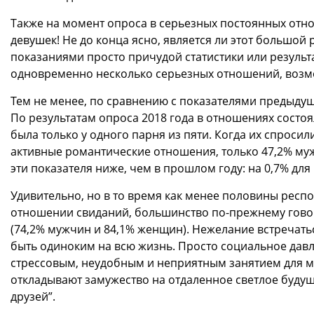
Также на момент опроса в серьезных постоянных отн
девушек! Не до конца ясно, является ли этот большо
показаниями просто причудой статистики или результ
одновременно несколько серьезных отношений, возмо
Тем не менее, по сравнению с показателями предыдущи
По результатам опроса 2018 года в отношениях состоял
была только у одного парня из пяти. Когда их спросил
активные романтические отношения, только 47,2% муж
эти показателя ниже, чем в прошлом году: на 0,7% для
Удивительно, но в то время как менее половины респ
отношении свиданий, большинство по-прежнему говоря
(74,2% мужчин и 84,1% женщин). Нежелание встречать
быть одиноким на всю жизнь. Просто социальное давл
стрессовым, неудобным и неприятным занятием для мн
откладывают замужество на отдаленное светлое будущ
друзей”.