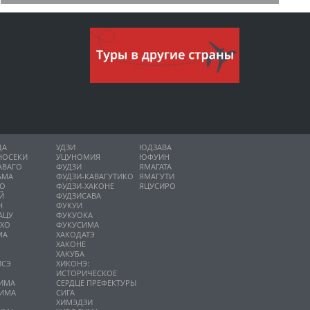
ДА
УДЗИ
ЮДЗАВА
НОСЕКИ
УЦУНОМИЯ
ЮФУИН
АВАГО
ФУДЗИ
ЯМАГАТА
АМА
ФУДЗИ-КАВАГУТИКО
ЯМАГУТИ
НО
ФУДЗИ-ХАКОНЕ
ЯЦУСИРО
Й
ФУДЗИСАВА
Н
ФУКУИ
АЦУ
ФУКУОКА
ИХО
ФУКУСИМА
МА
ХАКОДАТЭ
ХАКОНЕ
ХАКУБА
ИСЭ
ХИКОНЭ:
О
ИСТОРИЧЕСКОЕ
ИМА
СЕРДЦЕ ПРЕФЕКТУРЫ
ИМА
СИГА
А
ХИМЭДЗИ