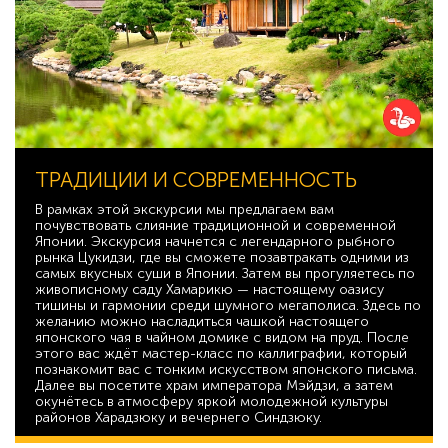
ТРАДИЦИИ И СОВРЕМЕННОСТЬ
В рамках этой экскурсии мы предлагаем вам
почувствовать слияние традиционной и современной
Японии. Экскурсия начнется с легендарного рыбного
рынка Цукидзи, где вы сможете позавтракать одними из
самых вкусных суши в Японии. Затем вы прогуляетесь по
живописному саду Хамарикю — настоящему оазису
тишины и гармонии среди шумного мегаполиса. Здесь по
желанию можно насладиться чашкой настоящего
японского чая в чайном домике с видом на пруд. После
этого вас ждёт мастер-класс по каллиграфии, который
познакомит вас с тонким искусством японского письма.
Далее вы посетите храм императора Мэйдзи, а затем
окунётесь в атмосферу яркой молодежной культуры
районов Харадзюку и вечернего Синдзюку.