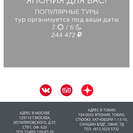
ЯПОНИЯ ДЛЯ ВАС!
ПОПУЛЯРНЫЕ ТУРЫ
тур организуется под ваши даты
7
/ 6
244 472
АДРЕС В ТОКИО
АДРЕС В МОСКВЕ
104-0032 ЯПОНИЯ, ТОКИО,
129110 Г.МОСКВА,
CТЮОКУ, ХАТЧОБОРИ 1-13-10,
УЛ.ГИЛЯРОВСКОГО, Д.57,
САНШИН БЛДГ., ОФИС 7Д
СТР.1, ОФ. 620
ТЕЛ: +813 3523 5732
ТЕЛ: 7 (495) 120-87-78