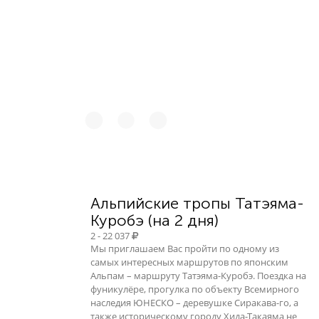
44 819
Альпийские тропы Татэяма-
Куробэ (на 2 дня)
2 - 22 037
Мы приглашаем Вас пройти по одному из
самых интересных маршрутов по японским
Альпам – маршруту Татэяма-Куробэ. Поездка на
фуникулёре, прогулка по объекту Всемирного
наследия ЮНЕСКО – деревушке Сиракава-го, а
также историческому городу Хида-Такаяма не