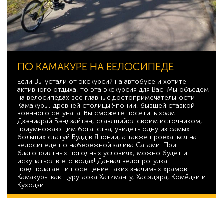
ПО КАМАКУРЕ НА ВЕЛОСИПЕДЕ
Если Вы устали от экскурсий на автобусе и хотите
активного отдыха, то эта экскурсия для Вас! Мы объедем
на велосипедах все главные достопримечательности
Камакуры, древней столицы Японии, бывшей ставкой
военного сёгуната. Вы сможете посетить храм
Дзэниарай Бэндзайтэн, славящийся своим источником,
приумножающим богатства, увидеть одну из самых
больших статуй Будд в Японии, а также проехаться на
велосипеде по набережной залива Сагами. При
благоприятных погодных условиях, можно будет и
искупаться в его водах! Данная велопрогулка
предполагает и посещение таких значимых храмов
Камакуры как Цуругаока Хатимангу, Хасэдэра, Комёдзи и
Куходзи.
31 728