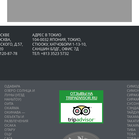
ОСКВЕ
АДРЕС В ТОКИО
ОСКВА,
104-0032 ЯПОНИЯ, ТОКИО,
СКОГО, Д.57,
CТЮОКУ, ХАТЧОБОРИ 1-13-10,
20
САНШИН БЛДГ., ОФИС 7Д
 120-87-78
ТЕЛ: +813 3523 5732
ОДАВАРА
СИМО
ОЗЕРО СОЛНЦА И
СИМО
ЛУНЫ (УЕЗД
СИРАК
НАНЬТОУ)
СИРАХ
ОИТА
СУСО
ОКАЯМА
СЭНДА
ОКИНАВА —
ТАЙДУ
ОБЪЕКТЫ И
ТАКАМ
РАЗВЛЕЧЕНИЯ
ТАКАТ
ОСАКА
ТАКАЯ
ОТАРУ
ТИБА
ОЦУ
ТОБА
САГА
ТОБА-