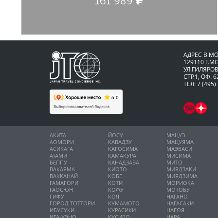
161 989
АДРЕС В М
129110 Г.М
УЛ.ГИЛЯРОВ
СТР.1, ОФ. 6
ТЕЛ: 7 (495)
АКИТА
ЙОСУ
МАЦУЭ
АОМОРИ
КАВАДЗУ
МАЦУЯМА
АСИКАГА
КАГОСИМА
МАЭБАСИ
АТАМИ
КАМАКУРА
МИСИМА
БЕППУ
КАНАДЗАВА
МИТО
ВАКАЯМА
КИОТО
МИЯДЗАКИ
ВАККАНАЙ
КОБЕ
МИЯДЗИМА
ГАМАГОРИ
КОТИ
МОРИОКА
ГАОСЮН
КОФУ
МОТОБУ
ГИФУ
КОЯ
НАГАНО
ГОРОД ТОТТОРИ
КУМАМОТО
НАГАСАКИ
ИБУСУКИ
КУРАСИКИ
НАГОЯ
ИГА-УЭНО
КУСИРО
НАРА