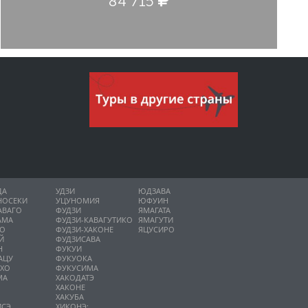
84 715
ДА
УДЗИ
ЮДЗАВА
НОСЕКИ
УЦУНОМИЯ
ЮФУИН
АВАГО
ФУДЗИ
ЯМАГАТА
АМА
ФУДЗИ-КАВАГУТИКО
ЯМАГУТИ
НО
ФУДЗИ-ХАКОНЕ
ЯЦУСИРО
Й
ФУДЗИСАВА
Н
ФУКУИ
АЦУ
ФУКУОКА
ИХО
ФУКУСИМА
МА
ХАКОДАТЭ
ХАКОНЕ
ХАКУБА
ИСЭ
ХИКОНЭ: