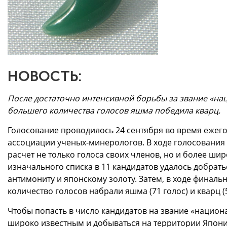
НОВОСТЬ:
После достаточно интенсивной борьбы за звание «на
большего количества голосов яшма победила кварц.
Голосование проводилось 24 сентября во время ежег
ассоциации ученых-минерологов. В ходе голосования
расчет не только голоса своих членов, но и более ши
изначального списка в 11 кандидатов удалось добратьс
антимониту и японскому золоту. Затем, в ходе финал
количество голосов набрали яшма (71 голос) и кварц (5
Чтобы попасть в число кандидатов на звание «национ
широко известным и добываться на территории Японии