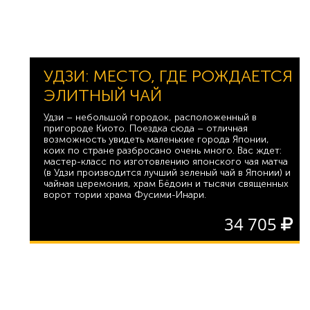
УДЗИ: МЕСТО, ГДЕ РОЖДАЕТСЯ
ЭЛИТНЫЙ ЧАЙ
Удзи – небольшой городок, расположенный в
пригороде Киото. Поездка сюда – отличная
возможность увидеть маленькие города Японии,
коих по стране разбросано очень много. Вас ждет:
мастер-класс по изготовлению японского чая матча
(в Удзи производится лучший зеленый чай в Японии) и
чайная церемония, храм Бёдоин и тысячи священных
ворот тории храма Фусими-Инари.
34 705