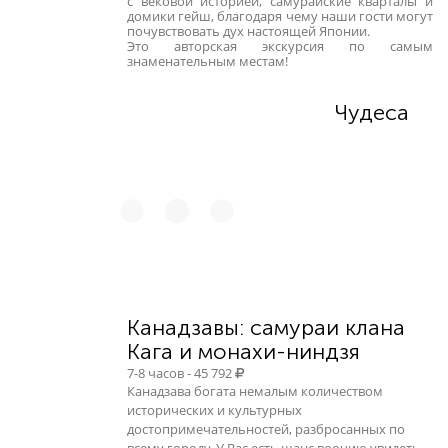
с вековой историей, самурайские кварталы и
домики гейш, благодаря чему наши гости могут
почувствовать дух настоящей Японии.
Это авторская экскурсия по самым
знаменательным местам!
Чудеса
Канадзавы: самураи клана
Кага и монахи-ниндзя
7-8 часов - 45 792
Канадзава богата немалым количеством
исторических и культурных
достопримечательностей, разбросанных по
всему городу. У Вас есть шанс воочию увидеть