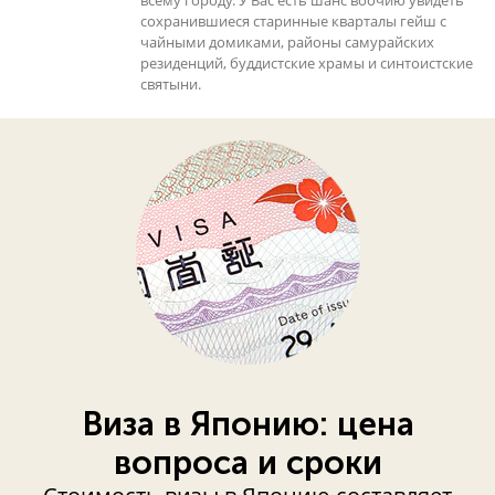
сохранившиеся старинные кварталы гейш с
чайными домиками, районы самурайских
резиденций, буддистские храмы и синтоистские
святыни.
Виза в Японию: цена
вопроса и сроки