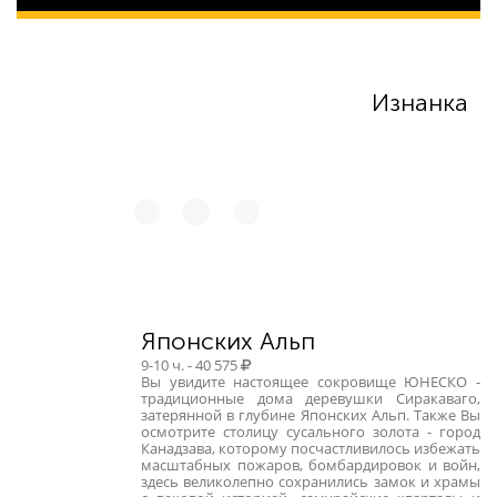
47 109
Изнанка
Японских Альп
9-10 ч. - 40 575
Вы увидите настоящее сокровище ЮНЕСКО -
традиционные дома деревушки Сиракаваго,
затерянной в глубине Японских Альп. Также Вы
осмотрите столицу сусального золота - город
Канадзава, которому посчастливилось избежать
масштабных пожаров, бомбардировок и войн,
здесь великолепно сохранились замок и храмы