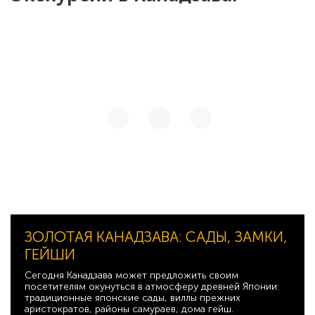
ЗОЛОТАЯ КАНАДЗАВА: САДЫ, ЗАМКИ,
ГЕЙШИ
Сегодня Канадзава может предложить своим
посетителям окунуться в атмосферу древней Японии:
традиционные японские сады, виллы прежних
аристократов, районы самураев, дома гейш.