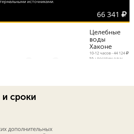
термальными источниками.
66 341
Целебные
воды
Хаконе
10-12 часов - 44 124
Мы посетим одну
самых популярных
курортных зон
Японии с горячими
источниками -
Хаконе. Район
Хаконе входит в
 и сроки
состав Национального парка Фудзи-Хаконе-Идзу. Это
одно из лучших мест для любования известнейшей
горой Фудзи, а сам ландшафт местности поражает
удивительными долинами, ущельями, причудливыми
очертаниями гор. Хаконе обладает огромным
количеством достопримечательностей.
ких дополнительных