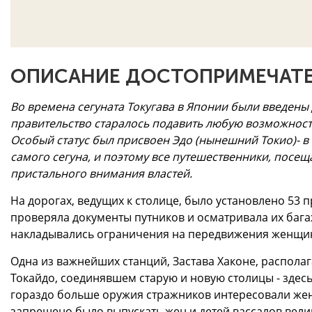
ОПИСАНИЕ ДОСТОПРИМЕЧАТЕ
Во времена сегуната Токугава в Японии были введены
правительство старалось подавить любую возможност
Особый статус был присвоен Эдо (нынешний Токио)- в
самого сегуна, и поэтому все путешественники, посе
пристального внимания властей.
На дорогах, ведущих к столице, было установлено 53 
проверяла документы путников и осматривала их бага
накладывались ограничения на передвижения женщин
Одна из важнейших станций, Застава Хаконе, распола
Токайдо, соединявшем старую и новую столицы - здес
гораздо больше оружия стражников интересовали жен
запрещено было выпускать жен и детей вассалов вели