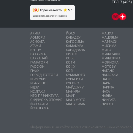
ТЕЛ: 7 (495)
АКИТА
ЙОСУ
МАЦУЭ
АОМОРИ
КАВАДЗУ
МАЦУЯМА
АСИКАГА
КАГОСИМА
МАЭБАСИ
АТАМИ
КАМАКУРА
МИСИМА
БЕППУ
КАНАДЗАВА
МИТО
ВАКАЯМА
КИОТО
МИЯДЗАКИ
ВАККАНАЙ
КОБЕ
МИЯДЗИМА
ГАМАГОРИ
КОТИ
МОРИОКА
ГАОСЮН
КОФУ
МОТОБУ
ГИФУ
КОЯ
НАГАНО
ГОРОД ТОТТОРИ
КУМАМОТО
НАГАСАКИ
ИБУСУКИ
КУРАСИКИ
НАГОЯ
ИГА-УЭНО
КУСИРО
НАРА
ИДЗУ
МАЙДЗУРУ
НАРИТА
ИСИГАКИ
МАНИЛА
НАХА
ИТО ПРЕФЕКТУРА
МАУГ
НАЭБА
СИДЗУОКА ЯПОНИЯ
МАЦУМОТО
НИИГАТА
ЙОККАИТИ
МАЦУСИМА
НИККО
ЙОКОГАМА
Информация на сайте носит ознакомительный характер и