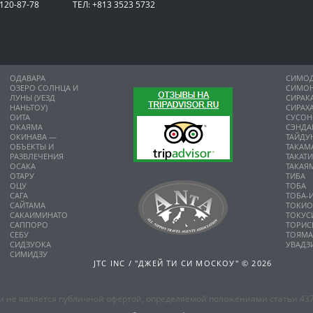
 120-87-78
ТЕЛ: +813 3523 5732
ОДАВАРА
СИМО
ОЗЕРО СОЛНЦА И
СИМО
ЛУНЫ (УЕЗД
СИРАК
НАНЬТОУ)
СИРАХ
ОИТА
СУСО
ОКАЯМА
СЭНДА
ОКИНАВА —
ТАЙДУ
ОБЪЕКТЫ И
ТАКАМ
РАЗВЛЕЧЕНИЯ
ТАКАТ
ОСАКА
ТАКАЯ
ОТАРУ
ТИБА
ОЦУ
ТОБА
САГА
ТОБА-
САЙТАМА
ТОКИ
САКАИМИНАТО
ТОКУС
САППОРО
ТОРИС
СЕБУ
ТОЯМ
СИДЗУОКА
УВАДЗ
СИМИДЗУ
JTC INC / "ДЖЕЙ ТИ СИ МОСКОУ" © 2026
 не является публичной офертой, определяемой положениями статьи 437