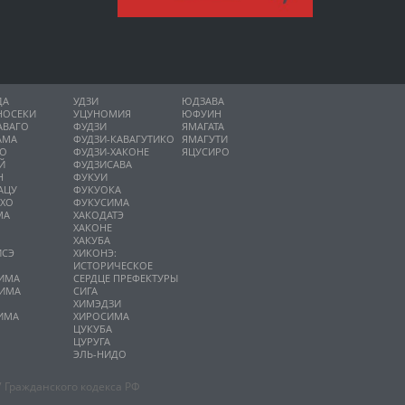
ДА
УДЗИ
ЮДЗАВА
НОСЕКИ
УЦУНОМИЯ
ЮФУИН
АВАГО
ФУДЗИ
ЯМАГАТА
АМА
ФУДЗИ-КАВАГУТИКО
ЯМАГУТИ
НО
ФУДЗИ-ХАКОНЕ
ЯЦУСИРО
Й
ФУДЗИСАВА
Н
ФУКУИ
АЦУ
ФУКУОКА
ИХО
ФУКУСИМА
МА
ХАКОДАТЭ
ХАКОНЕ
ХАКУБА
ИСЭ
ХИКОНЭ:
О
ИСТОРИЧЕСКОЕ
ИМА
СЕРДЦЕ ПРЕФЕКТУРЫ
ИМА
СИГА
А
ХИМЭДЗИ
ИМА
ХИРОСИМА
ЦУКУБА
ЦУРУГА
ЭЛЬ-НИДО
 Гражданского кодекса РФ