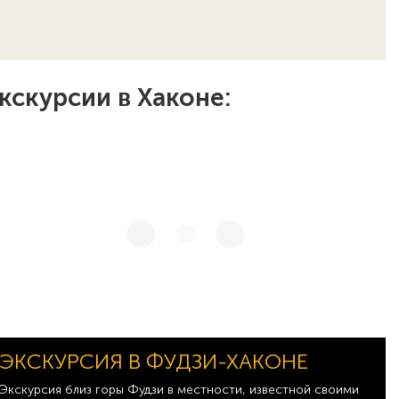
кскурсии в Хаконе:
ЭКСКУРСИЯ В ФУДЗИ-ХАКОНЕ
Экскурсия близ горы Фудзи в местности, известной своими