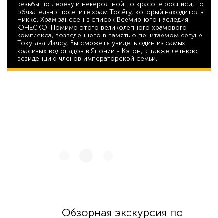
резьбы по дереву и невероятной по красоте росписи, то
обязательно посетите храм Тосёгу, который находится в
Никко. Храм занесен в список Всемирного наследия
ЮНЕСКО! Помимо этого великолепного храмового
комплекса, возведенного в память о почитаемом сёгуне
Токугава Иэясу, Вы сможете увидеть один из самых
красивых водопадов в Японии - Кэгон, а также летнюю
резиденцию членов императорской семьи.
57 126
Обзорная экскурсия по