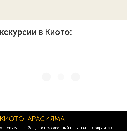
кскурсии в Киото:
КИОТО: АРАСИЯМА
Арасияма – район, расположенный на западных окраинах