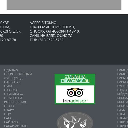
ОСКВЕ
АДРЕС В ТОКИО
ОСКВА,
104-0032 ЯПОНИЯ, ТОКИО,
СКОГО, Д.57,
CТЮОКУ, ХАТЧОБОРИ 1-13-10,
20
САНШИН БЛДГ., ОФИС 7Д
 120-87-78
ТЕЛ: +813 3523 5732
ОДАВАРА
СИМО
ОЗЕРО СОЛНЦА И
СИМО
ЛУНЫ (УЕЗД
СИРАК
НАНЬТОУ)
СИРАХ
ОИТА
СУСО
ОКАЯМА
СЭНДА
ОКИНАВА —
ТАЙДУ
ОБЪЕКТЫ И
ТАКАМ
РАЗВЛЕЧЕНИЯ
ТАКАТ
ОСАКА
ТАКАЯ
ОТАРУ
ТИБА
ОЦУ
ТОБА
САГА
ТОБА-
САЙТАМА
ТОКИ
САКАИМИНАТО
ТОКУС