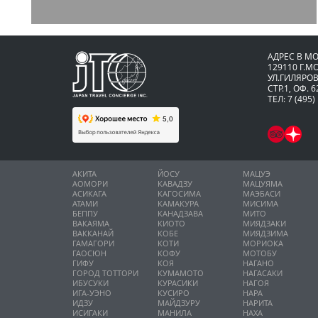
АДРЕС В М
129110 Г.М
УЛ.ГИЛЯРОВ
СТР.1, ОФ. 6
ТЕЛ: 7 (495)
АКИТА
ЙОСУ
МАЦУЭ
АОМОРИ
КАВАДЗУ
МАЦУЯМА
АСИКАГА
КАГОСИМА
МАЭБАСИ
АТАМИ
КАМАКУРА
МИСИМА
БЕППУ
КАНАДЗАВА
МИТО
ВАКАЯМА
КИОТО
МИЯДЗАКИ
ВАККАНАЙ
КОБЕ
МИЯДЗИМА
ГАМАГОРИ
КОТИ
МОРИОКА
ГАОСЮН
КОФУ
МОТОБУ
ГИФУ
КОЯ
НАГАНО
ГОРОД ТОТТОРИ
КУМАМОТО
НАГАСАКИ
ИБУСУКИ
КУРАСИКИ
НАГОЯ
ИГА-УЭНО
КУСИРО
НАРА
ИДЗУ
МАЙДЗУРУ
НАРИТА
ИСИГАКИ
МАНИЛА
НАХА