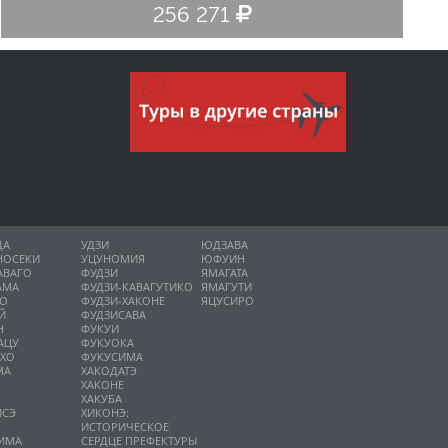
256 271
ДА
УДЗИ
ЮДЗАВА
НОСЕКИ
УЦУНОМИЯ
ЮФУИН
АВАГО
ФУДЗИ
ЯМАГАТА
АМА
ФУДЗИ-КАВАГУТИКО
ЯМАГУТИ
НО
ФУДЗИ-ХАКОНЕ
ЯЦУСИРО
Й
ФУДЗИСАВА
Н
ФУКУИ
АЦУ
ФУКУОКА
ИХО
ФУКУСИМА
МА
ХАКОДАТЭ
ХАКОНЕ
ХАКУБА
ИСЭ
ХИКОНЭ:
О
ИСТОРИЧЕСКОЕ
ИМА
СЕРДЦЕ ПРЕФЕКТУРЫ