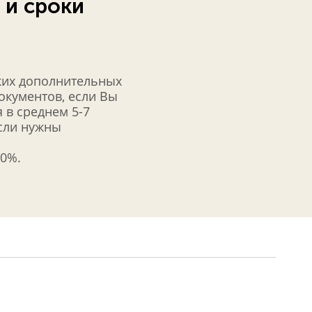
 и сроки
Киото одни из самых
больших ворот
(тории) в Японии.
Увидите 500 статуй
богини Каннон в человеческий рост. Посетите храм,
включённый в список Мирового наследия ЮНЕСКО -
ких дополнительных
Киёмидзу-дэра, где можно обрести мудрость,
документов, если Вы
долголетие или здоровье, испив воды из источника и
 в среднем 5-7
обрести любовь у камней Любви в святилище Дзисю.
если нужны
50%.